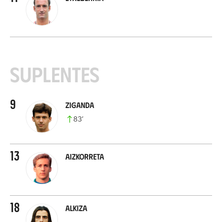
Suplentes
9
Ziganda
83
’
13
Aizkorreta
18
Alkiza