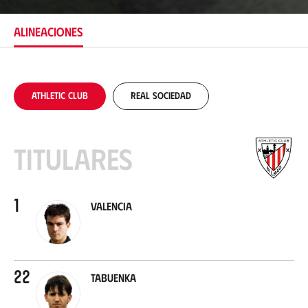
a
c
ALINEACIONES
i
ó
n
Athletic Club
Real Sociedad
Titulares
1
Valencia
22
Tabuenka