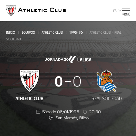
Ir
al
ES
MENÚ
contenido
principal
INICIO
EQUIPOS
ATHLETIC CLUB
1995-96
ATHLETIC CLUB - REAL
SOCIEDAD
JORNADA 20
Athletic
0
0
Club
-
ATHLETIC CLUB
REAL SOCIEDAD
Real
Sábado 06/01/1996
20:30
Sociedad
San Mamés
, Bilbo
U
b
i
c