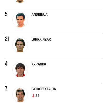
5
Andrinua
21
Larrainzar
4
Karanka
7
Goikoetxea, JA
83
’