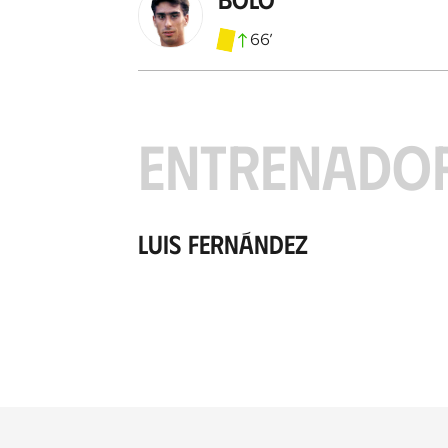
66
’
ENTRENADO
Luis Fernández