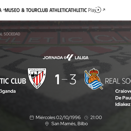
a
Museo & Tour
Club Athletic
Athletic
Play
AL SOCIEDAD
JORNADA 6
1
3
TIC CLUB
REAL SO
Ziganda
Craiov
De Pau
Idiakez
Miércoles 02/10/1996
21:00
San Mamés
, Bilbo
U