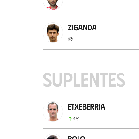
Ziganda
SUPLENTES
Etxeberria
45
’
Bolo