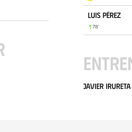
Luis Pérez
78
’
R
ENTRE
Javier Irureta