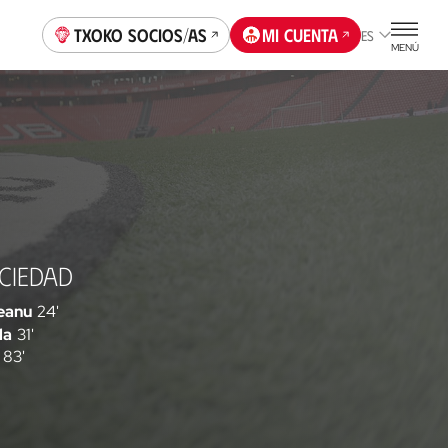
Txoko socios/as
Mi cuenta
ES
MENÚ
CIEDAD
eanu
24'
la
31'
83'