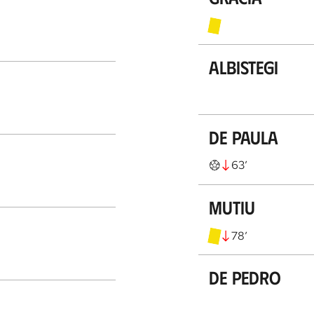
Albistegi
De Paula
63
’
Mutiu
78
’
De Pedro