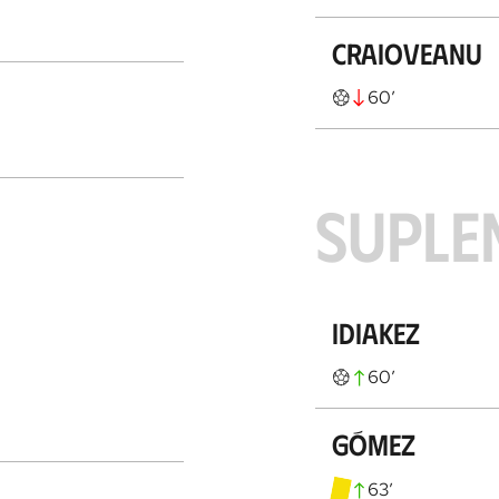
Craioveanu
60
’
SUPLE
Idiakez
60
’
Gómez
63
’