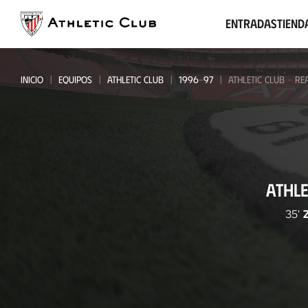
Ir
al
Entradas
Tiend
contenido
principal
INICIO
EQUIPOS
ATHLETIC CLUB
1996-97
ATHLETIC CLUB - RE
Athletic
ATHLE
Club
-
35'
Real
Sociedad