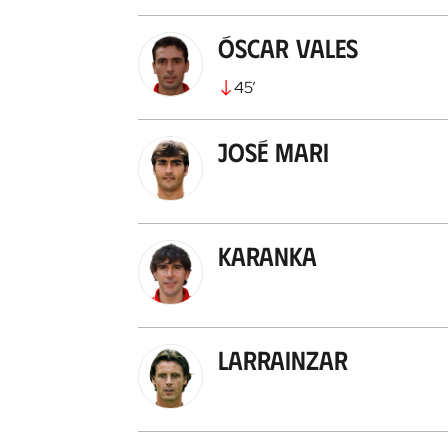
Óscar Vales
45
’
José Mari
Karanka
Larrainzar