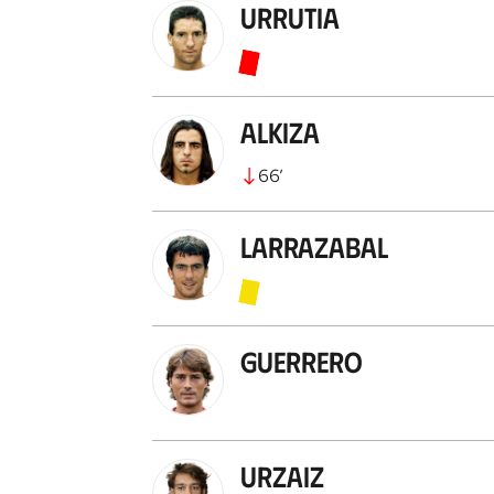
Urrutia
Alkiza
66
’
Larrazabal
Guerrero
Urzaiz