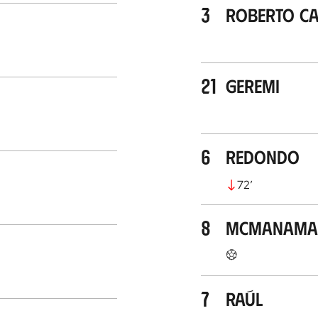
3
Roberto C
21
Geremi
6
Redondo
72
’
8
McManama
7
Raúl