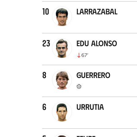
10
Larrazabal
23
Edu Alonso
67
’
8
Guerrero
6
Urrutia