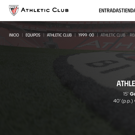
Ir
al
Entradas
Tiend
contenido
principal
INICIO
EQUIPOS
ATHLETIC CLUB
1999-00
ATHLETIC CLUB - R
Athletic
ATHLE
Club
-
15'
G
40' (p.p.)
Real
Madrid