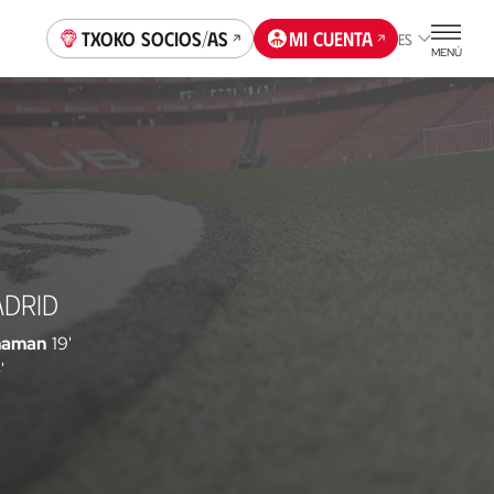
Txoko socios/as
Mi cuenta
ES
MENÚ
ADRID
aman
19'
'