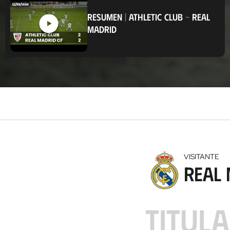
i
c
RESUMEN
|
ATHLETIC CLUB
-
REAL
a
MADRID
c
i
ó
n
VISITANTE
Real
TITUL