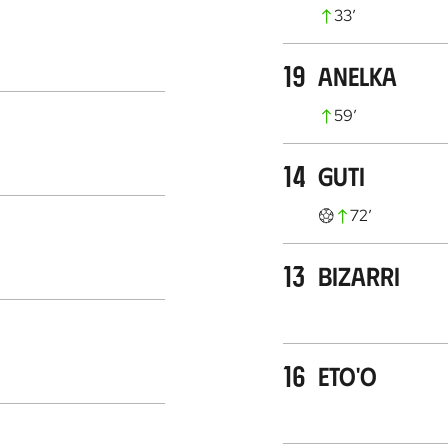
33
’
19
Anelka
59
’
14
Guti
72
’
13
Bizarri
16
Eto'o