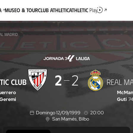
a
Museo & Tour
Club Athletic
Athletic
Play
EAL MADRID
JORNADA 3
2
2
TIC CLUB
REAL M
uerrero
McMan
Geremi
Guti
74
Domingo 12/09/1999
20:00
San Mamés
, Bilbo
U
b