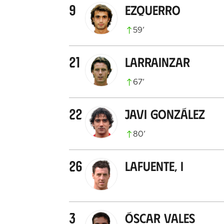
9
Ezquerro
59
’
21
Larrainzar
67
’
22
Javi González
80
’
26
Lafuente, I
3
Óscar Vales