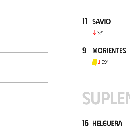
11
Savio
33
’
9
Morientes
59
’
SUPLE
15
Helguera