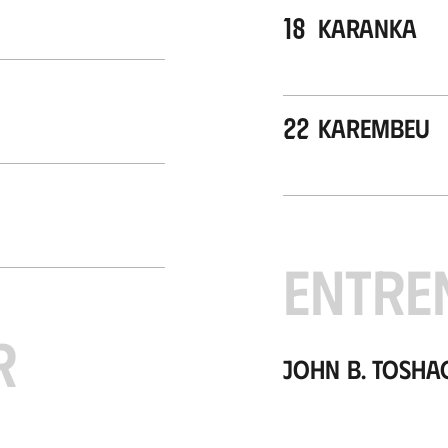
18
Karanka
22
Karembeu
ENTRE
R
John B. Tosha