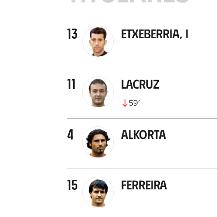
13
Etxeberria, I
11
Lacruz
59
’
4
Alkorta
15
Ferreira