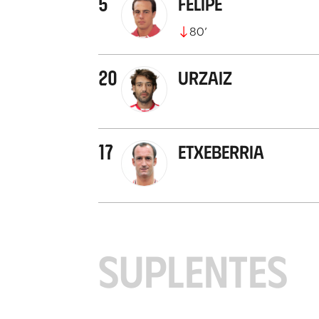
5
Felipe
80
’
20
Urzaiz
17
Etxeberria
SUPLENTES