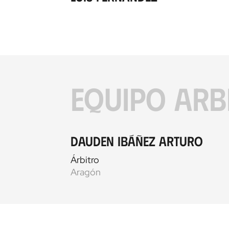
EQUIPO ARB
Dauden Ibáñez Arturo
Árbitro
Aragón