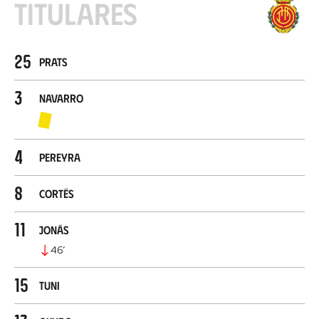
Titulares
25
Prats
3
Navarro
4
Pereyra
8
Cortés
11
Jonás
46
’
15
Tuni