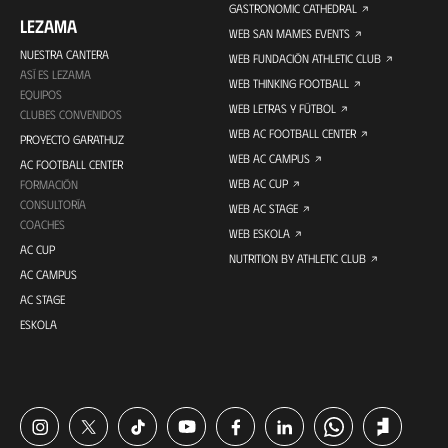
GASTRONOMIC CATHEDRAL
LEZAMA
WEB SAN MAMES EVENTS
NUESTRA CANTERA
WEB FUNDACIÓN ATHLETIC CLUB
ASÍ ES LEZAMA
WEB THINKING FOOTBALL
EQUIPOS
WEB LETRAS Y FÚTBOL
CLUBES CONVENIDOS
WEB AC FOOTBALL CENTER
PROYECTO GARATHUZ
WEB AC CAMPUS
AC FOOTBALL CENTER
WEB AC CUP
FORMACIÓN
CONSULTORÍA
WEB AC STAGE
COACHES
WEB ESKOLA
AC CUP
NUTRITION BY ATHLETIC CLUB
AC CAMPUS
AC STAGE
ESKOLA