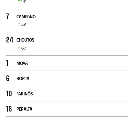
19
’
7
Campano
46
’
24
Choutos
67
’
1
Moyá
6
Borja
10
Farinós
16
Peralta