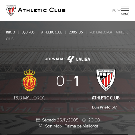
Ir
al
ES
MENÚ
contenido
principal
INICIO
EQUIPOS
ATHLETIC CLUB
2005-06
RCD MALLORCA - ATHLETIC
CLUB
JORNADA 13
RCD
0
1
Mallorca
-
RCD MALLORCA
ATHLETIC CLUB
Athletic
Luis Prieto
56'
Club
Sábado 26/11/2005
20:00
Son Moix
, Palma de Mallorca
U
b