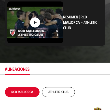
i
c
a
c
RESUMEN
|
RCD
i
MALLORCA
-
ATHLETIC
ó
CLUB
n
ALINEACIONES
RCD Mallorca
Athletic Club