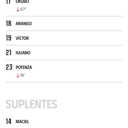
17
Okubo
67
’
18
Arango
19
Víctor
21
Iuliano
23
Potenza
19
’
Suplentes
14
Maciel