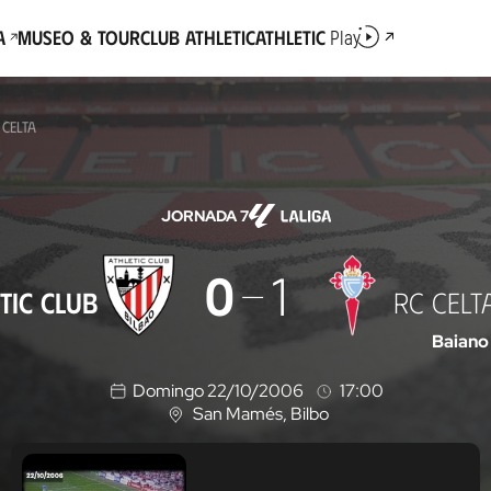
a
Museo & Tour
Club Athletic
Athletic
Play
 CELTA
JORNADA 7
0
1
TIC CLUB
RC CELT
Baiano
Domingo 22/10/2006
17:00
San Mamés
, Bilbo
U
b
i
c