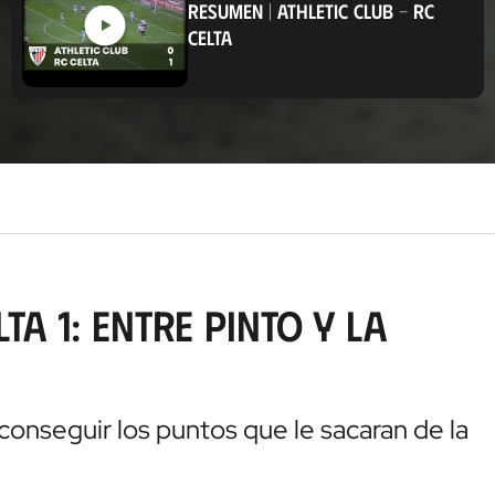
RESUMEN
|
ATHLETIC CLUB
-
RC
a
CELTA
c
i
ó
n
ta 1: Entre Pinto y la
conseguir los puntos que le sacaran de la