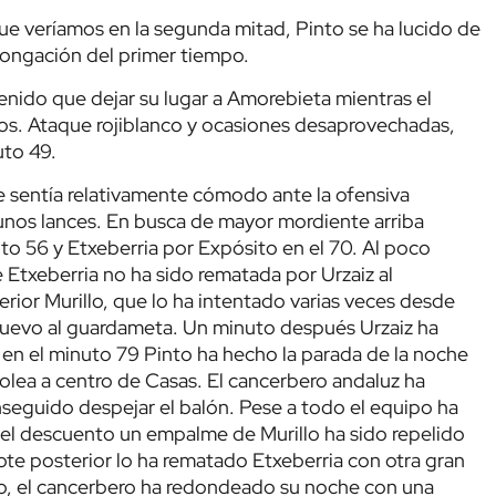
e veríamos en la segunda mitad, Pinto se ha lucido de
olongación del primer tiempo.
tenido que dejar su lugar a Amorebieta mientras el
ros. Ataque rojiblanco y ocasiones desaprovechadas,
uto 49.
e sentía relativamente cómodo ante la ofensiva
unos lances. En busca de mayor mordiente arriba
uto 56 y Etxeberria por Expósito en el 70. Al poco
 Etxeberria no ha sido rematada por Urzaiz al
rior Murillo, que lo ha intentado varias veces desde
 nuevo al guardameta. Un minuto después Urzaiz ha
 en el minuto 79 Pinto ha hecho la parada de la noche
lea a centro de Casas. El cancerbero andaluz ha
nseguido despejar el balón. Pese a todo el equipo ha
n el descuento un empalme de Murillo ha sido repelido
ote posterior lo ha rematado Etxeberria con otra gran
oco, el cancerbero ha redondeado su noche con una