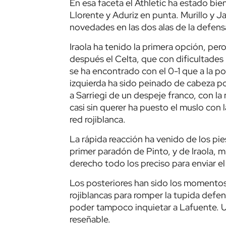
En esa faceta el Athletic ha estado bie
Llorente y Aduriz en punta. Murillo y Ja
novedades en las dos alas de la defens
Iraola ha tenido la primera opción, per
después el Celta, que con dificultades 
se ha encontrado con el 0-1 que a la pos
izquierda ha sido peinado de cabeza por
a Sarriegi de un despeje franco, con la
casi sin querer ha puesto el muslo con l
red rojiblanca.
La rápida reacción ha venido de los pie
primer paradón de Pinto, y de Iraola, m
derecho todo los preciso para enviar el 
Los posteriores han sido los momentos 
rojiblancas para romper la tupida defen
poder tampoco inquietar a Lafuente. U
reseñable.