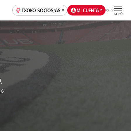
Txoko socios/as
Mi cuenta
ES
MENÚ
A
6'