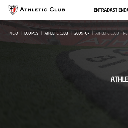
Ir
al
Entradas
Tiend
contenido
principal
INICIO
EQUIPOS
ATHLETIC CLUB
2006-07
ATHLETIC CLUB - RC
Athletic
ATHLE
Club
-
RC
Celta