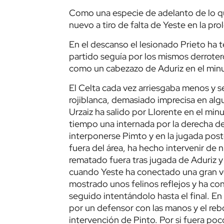
Como una especie de adelanto de lo qu
nuevo a tiro de falta de Yeste en la pr
En el descanso el lesionado Prieto ha 
partido seguía por los mismos derrote
como un cabezazo de Aduriz en el min
El Celta cada vez arriesgaba menos y s
rojiblanca, demasiado imprecisa en alg
Urzaiz ha salido por Llorente en el min
tiempo una internada por la derecha de
interponerse Pimto y en la jugada poste
fuera del área, ha hecho intervenir de
rematado fuera tras jugada de Aduriz y
cuando Yeste ha conectado una gran vo
mostrado unos felinos reflejos y ha co
seguido intentándolo hasta el final. E
por un defensor con las manos y el reb
intervención de Pinto. Por si fuera p