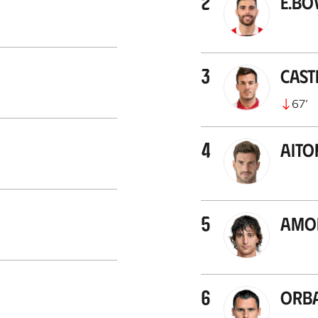
2
E.Bó
3
Cast
67
’
4
Aito
5
Amor
6
Orba