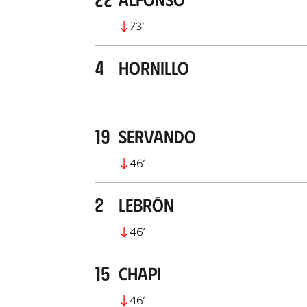
73
’
4
Hornillo
19
Servando
46
’
2
Lebrón
46
’
15
Chapi
46
’