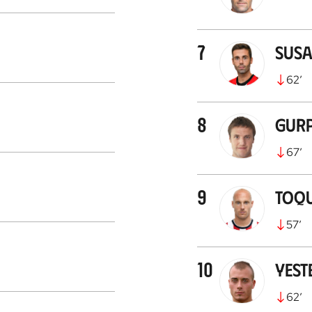
7
Susa
62
’
8
Gurp
67
’
9
Toq
57
’
10
Yest
62
’