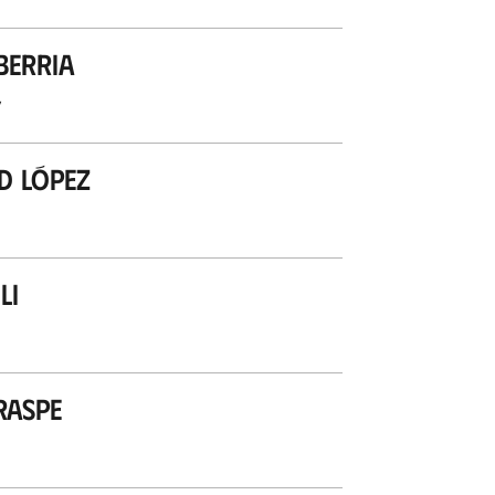
berria
’
d López
li
raspe