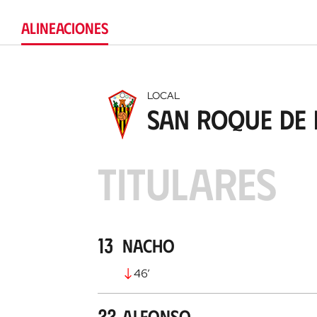
ALINEACIONES
LOCAL
San Roque de 
TITULARES
13
Nacho
46
’
22
Alfonso