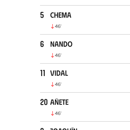
5
Chema
46
’
6
Nando
46
’
11
Vidal
46
’
20
Añete
46
’