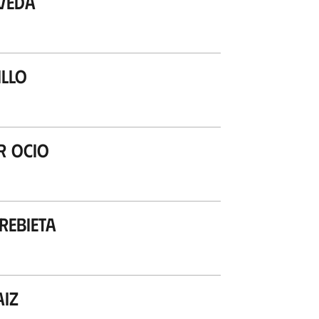
veda
illo
r Ocio
ebieta
iz