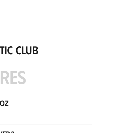
tic Club
ARES
zoz