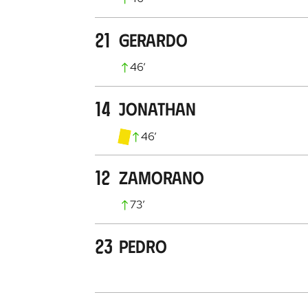
21
Gerardo
46
’
14
Jonathan
46
’
12
Zamorano
73
’
23
Pedro