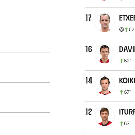
17
Etxe
62
16
Davi
62
’
14
Koiki
67
’
12
Itur
67
’