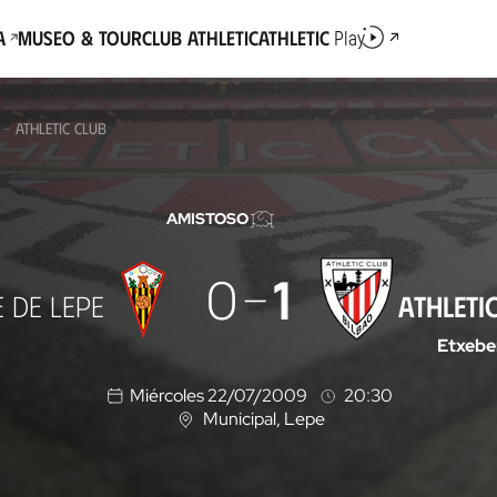
a
Museo & Tour
Club Athletic
Athletic
Play
 - ATHLETIC CLUB
AMISTOSO
0
1
 DE LEPE
ATHLETI
Etxebe
Miércoles 22/07/2009
20:30
Municipal
, Lepe
U
b
i
c