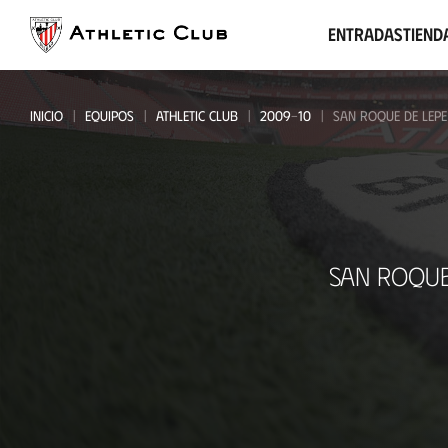
Ir
al
Entradas
Tiend
contenido
principal
INICIO
EQUIPOS
ATHLETIC CLUB
2009-10
SAN ROQUE DE LEPE
San
SAN ROQUE
Roque
de
Lepe
-
Athletic
Club