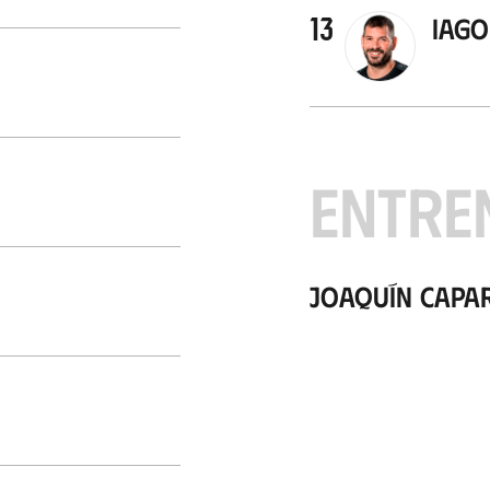
13
Iago
ENTRE
Joaquín Capa