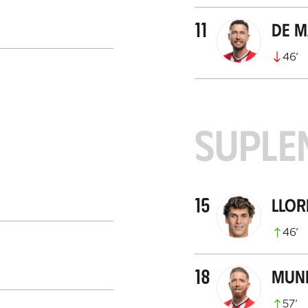
11
De 
46
’
SUPLE
15
Llor
46
’
18
Muni
57
’