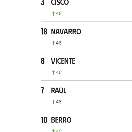
3
Cisco
46
’
18
Navarro
46
’
8
Vicente
46
’
7
Raúl
46
’
10
Berro
46
’