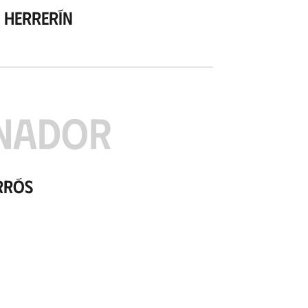
 Herrerín
NADOR
rrós