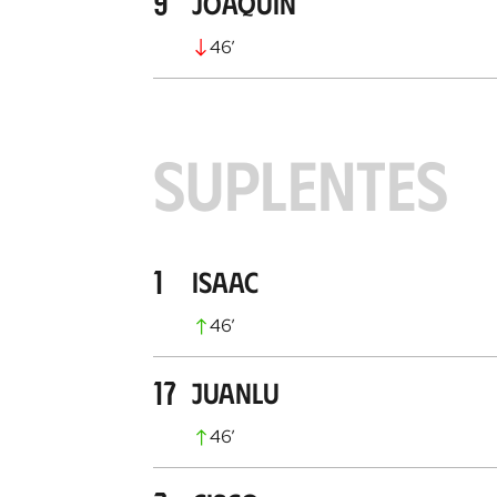
9
Joaquín
46
’
SUPLENTES
1
Isaac
46
’
17
Juanlu
46
’