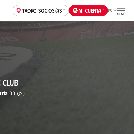
Txoko socios/as
Mi cuenta
ES
MENÚ
C CLUB
rria
88' (p.)