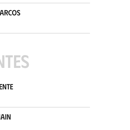
Marcos
NTES
ente
ain