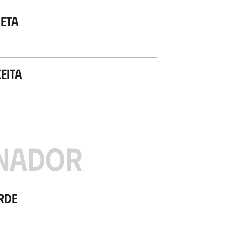
eta
xeita
NADOR
rde