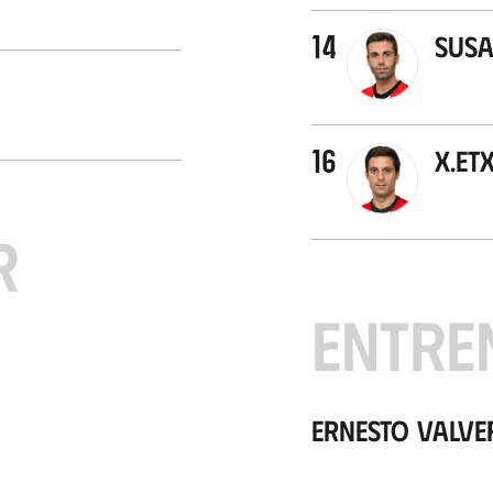
14
Susa
16
X.Et
R
ENTRE
Ernesto Valve