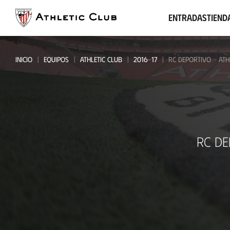
Ir
al
Entradas
Tiend
contenido
principal
INICIO
EQUIPOS
ATHLETIC CLUB
2016-17
RC DEPORTIVO - ATH
RC
RC DE
Deportivo
-
Athletic
Club