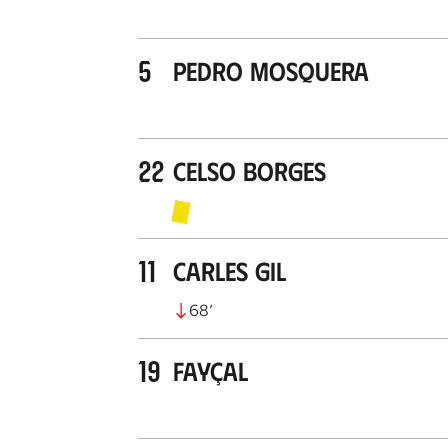
5
Pedro Mosquera
22
Celso Borges
11
Carles Gil
68
’
19
Fayçal