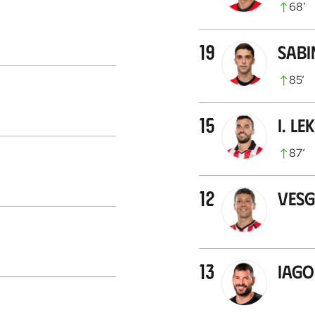
68
’
19
Sabi
85
’
15
I. Le
87
’
12
Ves
13
Iago