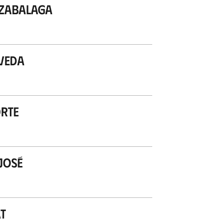
izabalaga
veda
rte
José
t