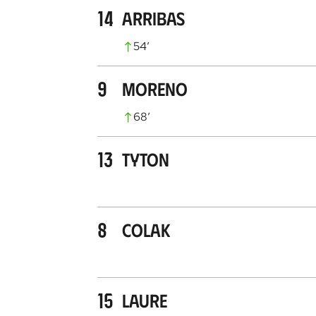
14
Arribas
54
’
9
Moreno
68
’
13
Tyton
8
Colak
15
Laure