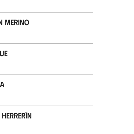
n Merino
kue
ga
 Herrerín