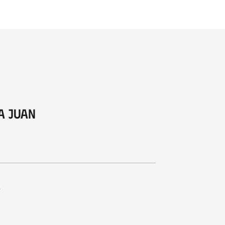
a Juan
a