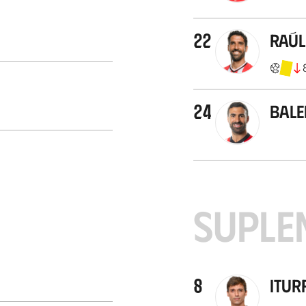
22
Raúl
24
Bale
SUPLE
8
Itur