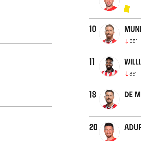
10
Muni
68
’
11
Will
85
’
18
De 
20
Adur