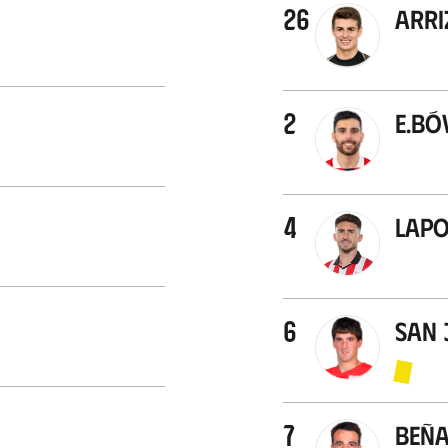
26
Arr
2
E.Bó
4
Lapo
6
San 
7
Beña