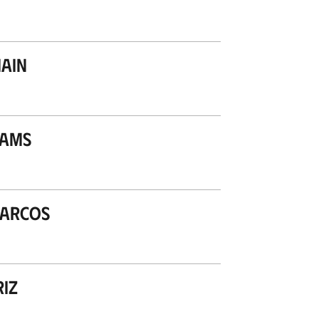
ain
iams
Marcos
iz