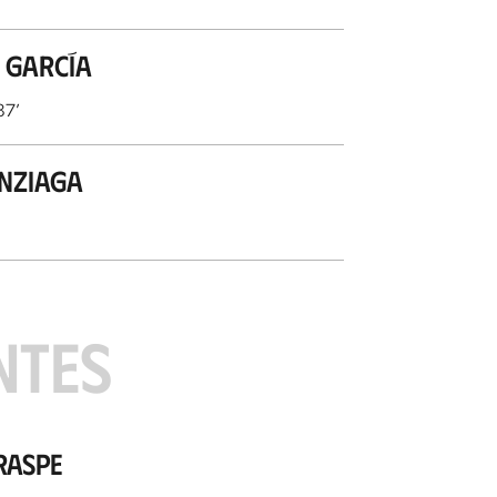
 García
87
’
nziaga
NTES
raspe