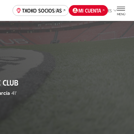
Txoko socios/as
Mi cuenta
ES
MENÚ
C CLUB
arcía
41'