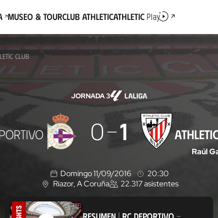
a
Museo & Tour
Club Athletic
Athletic
Play
LETIC CLUB
JORNADA 3
0
1
PORTIVO
ATHLETI
Raúl G
Domingo 11/09/2016
20:30
Riazor
, A Coruña
22.317
asistentes
U
b
i
RESUMEN
|
RC DEPORTIVO
-
c