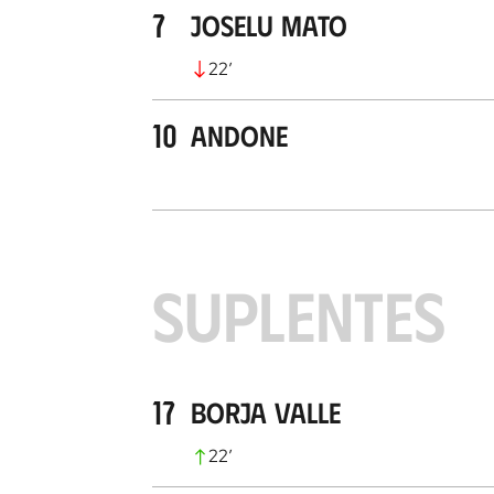
7
Joselu Mato
22
’
10
Andone
SUPLENTES
17
Borja Valle
22
’