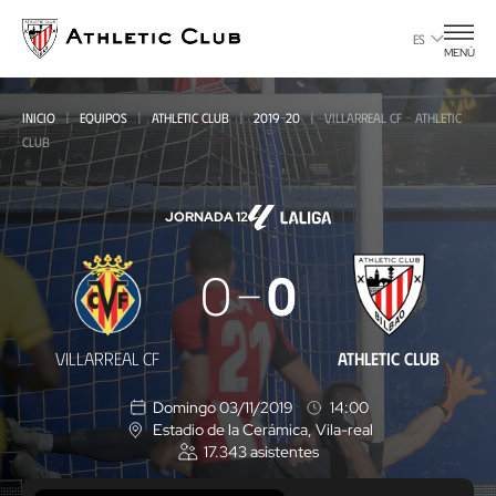
Ir
al
ES
MENÚ
contenido
principal
INICIO
EQUIPOS
ATHLETIC CLUB
2019-20
VILLARREAL CF - ATHLETIC
CLUB
JORNADA 12
Villarreal
0
0
CF
-
VILLARREAL CF
ATHLETIC CLUB
Athletic
Domingo 03/11/2019
14:00
Club
Estadio de la Cerámica
, Vila-real
U
17.343
asistentes
b
i
c