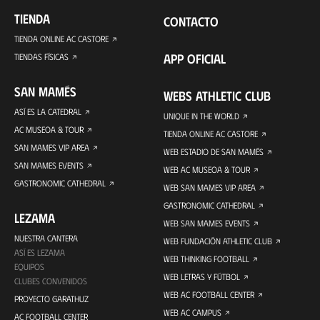
TIENDA
CONTACTO
TIENDA ONLINE AC CASTORE
APP OFICIAL
TIENDAS FÍSICAS
SAN MAMÉS
WEBS ATHLETIC CLUB
ASÍ ES LA CATEDRAL
UNIQUE IN THE WORLD
AC MUSEOA & TOUR
TIENDA ONLINE AC CASTORE
SAN MAMES VIP AREA
WEB ESTADIO DE SAN MAMÉS
SAN MAMES EVENTS
WEB AC MUSEOA & TOUR
GASTRONOMIC CATHEDRAL
WEB SAN MAMES VIP AREA
GASTRONOMIC CATHEDRAL
LEZAMA
WEB SAN MAMES EVENTS
NUESTRA CANTERA
WEB FUNDACIÓN ATHLETIC CLUB
ASÍ ES LEZAMA
WEB THINKING FOOTBALL
EQUIPOS
WEB LETRAS Y FÚTBOL
CLUBES CONVENIDOS
WEB AC FOOTBALL CENTER
PROYECTO GARATHUZ
WEB AC CAMPUS
AC FOOTBALL CENTER