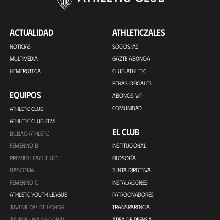
ACTUALIDAD
ATHLETICZALES
NOTICIAS
SOCIOS/AS
MULTIMEDIA
GAZTE ABONOA
HEMEROTECA
CLUB ATHLETIC
PEÑAS OFICIALES
EQUIPOS
ABONOS VIP
COMUNIDAD
ATHLETIC CLUB
ATHLETIC CLUB FEM
EL CLUB
BILBAO ATHLETIC
FEMENINO B
INSTITUCIONAL
PREMIER LEAGUE U21
FILOSOFÍA
BASCONIA
JUNTA DIRECTIVA
FEMENINO C
INSTALACIONES
ATHLETIC YOUTH LEAGUE
PATROCINADORES
JUVENIL DIV. DE HONOR
TRANSPARENCIA
JUVENIL LIGA NACIONAL
ÁREA DE PRENSA