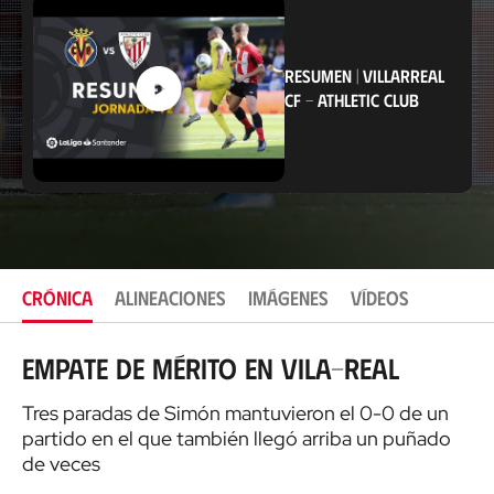
a
c
i
ó
RESUMEN
|
VILLARREAL
n
CF
-
ATHLETIC CLUB
CRÓNICA
ALINEACIONES
IMÁGENES
VÍDEOS
Empate de mérito en Vila-real
Tres paradas de Simón mantuvieron el 0-0 de un
partido en el que también llegó arriba un puñado
de veces