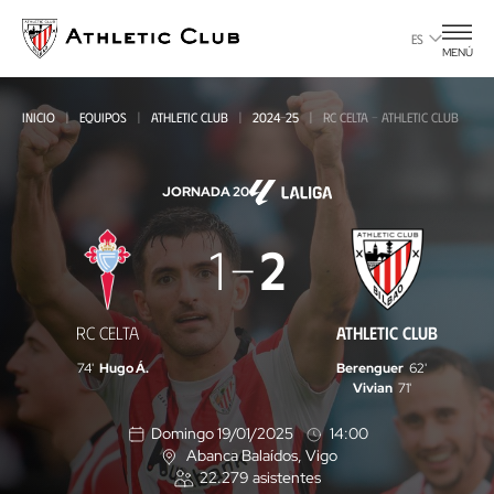
Ir
al
ES
MENÚ
contenido
principal
INICIO
EQUIPOS
ATHLETIC CLUB
2024-25
RC CELTA - ATHLETIC CLUB
JORNADA 20
RC
1
2
Celta
-
RC CELTA
ATHLETIC CLUB
Athletic
74'
Hugo Á.
Berenguer
62'
Club
Vivian
71'
Domingo 19/01/2025
14:00
Abanca Balaídos
, Vigo
U
22.279
asistentes
b