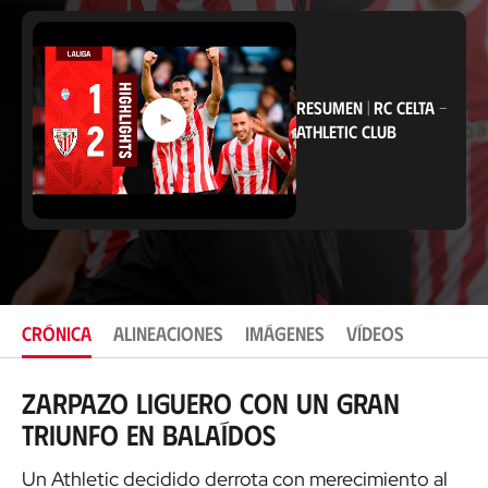
i
c
a
c
i
ó
RESUMEN
|
RC CELTA
-
n
ATHLETIC CLUB
CRÓNICA
ALINEACIONES
IMÁGENES
VÍDEOS
Zarpazo liguero con un gran
triunfo en Balaídos
Un Athletic decidido derrota con merecimiento al