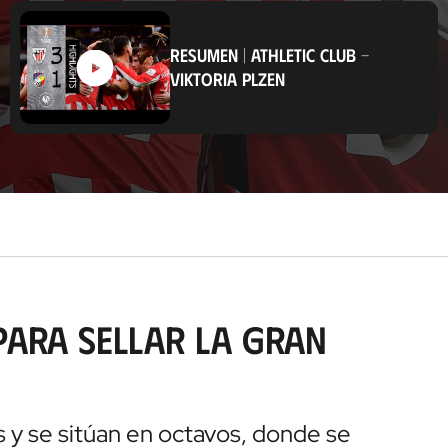
b
i
c
RESUMEN
|
ATHLETIC CLUB
-
a
VIKTORIA PLZEN
c
i
ó
n
ara sellar la gran
 y se sitúan en octavos, donde se