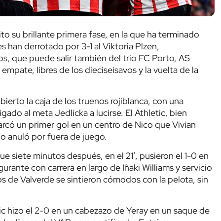
ito su brillante primera fase, en la que ha terminado
s han derrotado por 3-1 al Viktoria Plzen,
os, que puede salir también del trío FC Porto, AS
empate, libres de los dieciseisavos y la vuelta de la
abierto la caja de los truenos rojiblanca, con una
ado al meta Jedlicka a lucirse. El Athletic, bien
rcó un primer gol en un centro de Nico que Vivian
lo anuló por fuera de juego.
e siete minutos después, en el 21’, pusieron el 1-0 en
urante con carrera en largo de Iñaki Williams y servicio
Los de Valverde se sintieron cómodos con la pelota, sin
ic hizo el 2-0 en un cabezazo de Yeray en un saque de