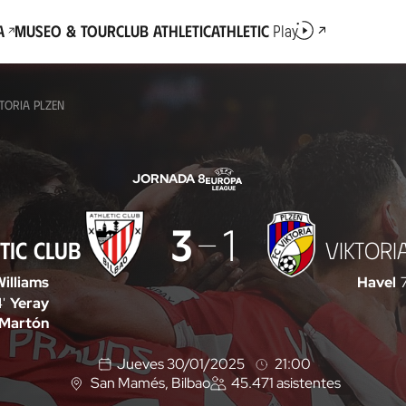
a
Museo & Tour
Club Athletic
Athletic
Play
KTORIA PLZEN
JORNADA 8
3
1
TIC CLUB
VIKTORI
Williams
Havel
7
'
Yeray
Martón
Jueves 30/01/2025
21:00
San Mamés
, Bilbao
45.471
asistentes
U