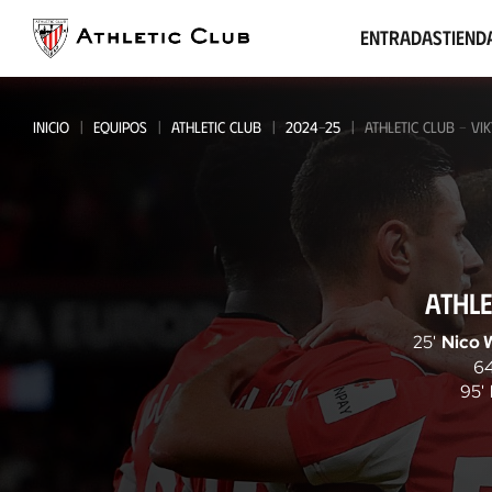
Ir
al
Entradas
Tiend
contenido
principal
INICIO
EQUIPOS
ATHLETIC CLUB
2024-25
ATHLETIC CLUB - VI
Athletic
ATHLE
Club
-
25'
Nico 
64
Viktoria
95'
Plzen