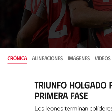
CRÓNICA
ALINEACIONES
IMÁGENES
VÍDEOS
Triunfo holgado p
primera fase
Los leones terminan colíderes