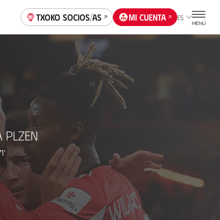
Txoko socios/as
Mi cuenta
ES
MENÚ
A PLZEN
1'