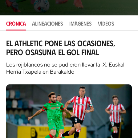
i
c
a
c
CRÓNICA
ALINEACIONES
IMÁGENES
VÍDEOS
i
ó
n
El Athletic pone las ocasiones,
pero Osasuna el gol final
Los rojiblancos no se pudieron llevar la IX. Euskal
Herria Txapela en Barakaldo