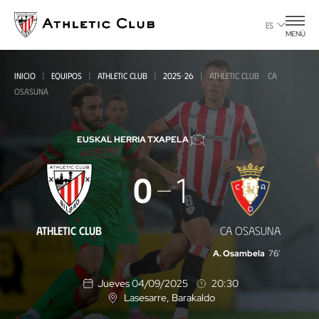
Ir
al
ES
MENÚ
contenido
principal
INICIO
EQUIPOS
ATHLETIC CLUB
2025-26
ATHLETIC CLUB - CA
OSASUNA
EUSKAL HERRIA TXAPELA
Athletic
0
1
Club
-
ATHLETIC CLUB
CA OSASUNA
CA
A. Osambela
76'
Osasuna
Jueves 04/09/2025
20:30
Lasesarre
, Barakaldo
U
b