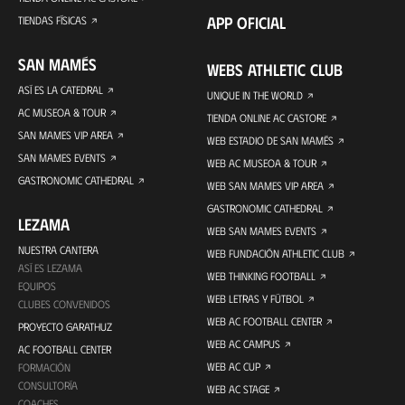
APP OFICIAL
TIENDAS FÍSICAS
SAN MAMÉS
WEBS ATHLETIC CLUB
ASÍ ES LA CATEDRAL
UNIQUE IN THE WORLD
AC MUSEOA & TOUR
TIENDA ONLINE AC CASTORE
SAN MAMES VIP AREA
WEB ESTADIO DE SAN MAMÉS
SAN MAMES EVENTS
WEB AC MUSEOA & TOUR
GASTRONOMIC CATHEDRAL
WEB SAN MAMES VIP AREA
GASTRONOMIC CATHEDRAL
LEZAMA
WEB SAN MAMES EVENTS
NUESTRA CANTERA
WEB FUNDACIÓN ATHLETIC CLUB
ASÍ ES LEZAMA
WEB THINKING FOOTBALL
EQUIPOS
WEB LETRAS Y FÚTBOL
CLUBES CONVENIDOS
WEB AC FOOTBALL CENTER
PROYECTO GARATHUZ
WEB AC CAMPUS
AC FOOTBALL CENTER
WEB AC CUP
FORMACIÓN
CONSULTORÍA
WEB AC STAGE
COACHES