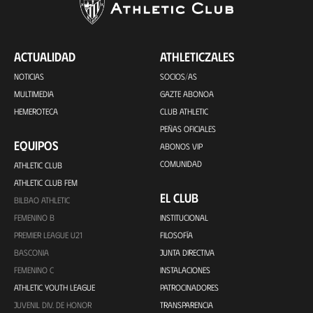
ACTUALIDAD
ATHLETICZALES
NOTICIAS
SOCIOS/AS
MULTIMEDIA
GAZTE ABONOA
HEMEROTECA
CLUB ATHLETIC
PEÑAS OFICIALES
EQUIPOS
ABONOS VIP
COMUNIDAD
ATHLETIC CLUB
ATHLETIC CLUB FEM
EL CLUB
BILBAO ATHLETIC
FEMENINO B
INSTITUCIONAL
PREMIER LEAGUE U21
FILOSOFÍA
BASCONIA
JUNTA DIRECTIVA
FEMENINO C
INSTALACIONES
ATHLETIC YOUTH LEAGUE
PATROCINADORES
JUVENIL DIV. DE HONOR
TRANSPARENCIA