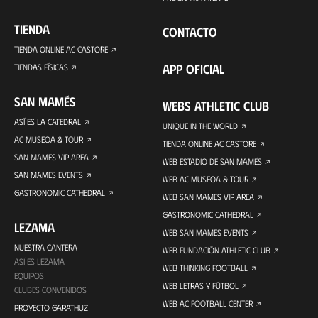
TIENDA
CONTACTO
TIENDA ONLINE AC CASTORE
APP OFICIAL
TIENDAS FÍSICAS
SAN MAMÉS
WEBS ATHLETIC CLUB
ASÍ ES LA CATEDRAL
UNIQUE IN THE WORLD
AC MUSEOA & TOUR
TIENDA ONLINE AC CASTORE
SAN MAMES VIP AREA
WEB ESTADIO DE SAN MAMÉS
SAN MAMES EVENTS
WEB AC MUSEOA & TOUR
GASTRONOMIC CATHEDRAL
WEB SAN MAMES VIP AREA
GASTRONOMIC CATHEDRAL
LEZAMA
WEB SAN MAMES EVENTS
NUESTRA CANTERA
WEB FUNDACIÓN ATHLETIC CLUB
ASÍ ES LEZAMA
WEB THINKING FOOTBALL
EQUIPOS
WEB LETRAS Y FÚTBOL
CLUBES CONVENIDOS
WEB AC FOOTBALL CENTER
PROYECTO GARATHUZ