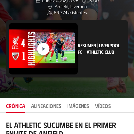
Lunes 04/08/2025
18:00
Anfield
, Liverpool
U
59.774
asistentes
b
i
c
a
c
i
ó
RESUMEN
|
LIVERPOOL
n
FC
-
ATHLETIC CLUB
CRÓNICA
ALINEACIONES
IMÁGENES
VÍDEOS
El Athletic sucumbe en el primer
envite de Anfield