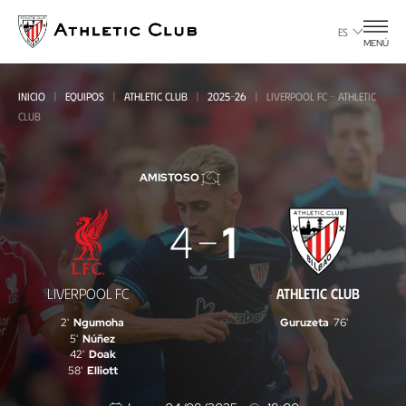
Ir
al
ES
MENÚ
contenido
principal
INICIO
EQUIPOS
ATHLETIC CLUB
2025-26
LIVERPOOL FC - ATHLETIC
CLUB
AMISTOSO
Liverpool
4
1
FC
-
LIVERPOOL FC
ATHLETIC CLUB
Athletic
2'
Ngumoha
Guruzeta
76'
Club
5'
Núñez
42'
Doak
58'
Elliott