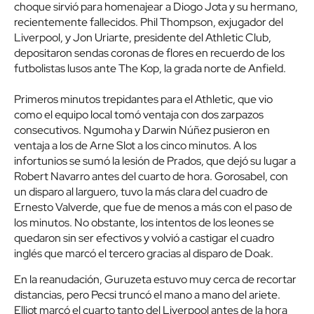
choque sirvió para homenajear a Diogo Jota y su hermano,
recientemente fallecidos. Phil Thompson, exjugador del
Liverpool, y Jon Uriarte, presidente del Athletic Club,
depositaron sendas coronas de flores en recuerdo de los
futbolistas lusos ante The Kop, la grada norte de Anfield.
Primeros minutos trepidantes para el Athletic, que vio
como el equipo local tomó ventaja con dos zarpazos
consecutivos. Ngumoha y Darwin Núñez pusieron en
ventaja a los de Arne Slot a los cinco minutos. A los
infortunios se sumó la lesión de Prados, que dejó su lugar a
Robert Navarro antes del cuarto de hora. Gorosabel, con
un disparo al larguero, tuvo la más clara del cuadro de
Ernesto Valverde, que fue de menos a más con el paso de
los minutos. No obstante, los intentos de los leones se
quedaron sin ser efectivos y volvió a castigar el cuadro
inglés que marcó el tercero gracias al disparo de Doak.
En la reanudación, Guruzeta estuvo muy cerca de recortar
distancias, pero Pecsi truncó el mano a mano del ariete.
Elliot marcó el cuarto tanto del Liverpool antes de la hora