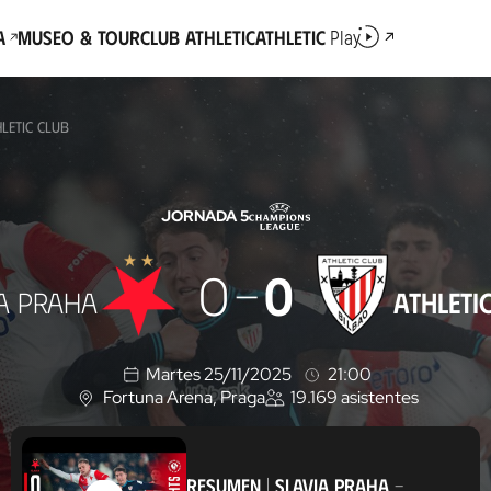
a
Museo & Tour
Club Athletic
Athletic
Play
LETIC CLUB
JORNADA 5
0
0
IA PRAHA
ATHLETI
Martes 25/11/2025
21:00
Fortuna Arena
, Praga
19.169
asistentes
U
b
i
c
RESUMEN
|
SLAVIA PRAHA
-