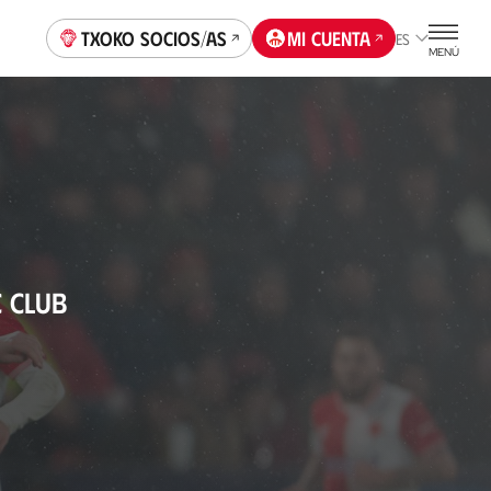
Txoko socios/as
Mi cuenta
ES
MENÚ
C CLUB