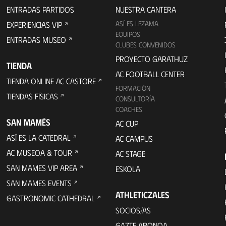
ENTRADAS PARTIDOS
NUESTRA CANTERA
ASÍ ES LEZAMA
EXPERIENCIAS VIP
EQUIPOS
ENTRADAS MUSEO
CLUBES CONVENIDOS
PROYECTO GARATHUZ
TIENDA
AC FOOTBALL CENTER
TIENDA ONLINE AC CASTORE
FORMACIÓN
TIENDAS FÍSICAS
CONSULTORÍA
COACHES
SAN MAMÉS
AC CUP
ASÍ ES LA CATEDRAL
AC CAMPUS
AC MUSEOA & TOUR
AC STAGE
SAN MAMES VIP AREA
ESKOLA
SAN MAMES EVENTS
ATHLETICZALES
GASTRONOMIC CATHEDRAL
SOCIOS/AS
GAZTE ABONOA