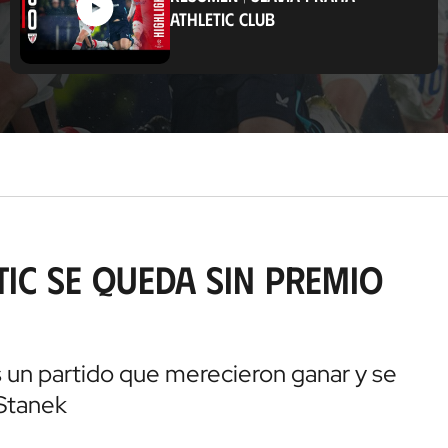
a
ATHLETIC CLUB
c
i
ó
n
tic se queda sin premio
 un partido que merecieron ganar y se
Stanek