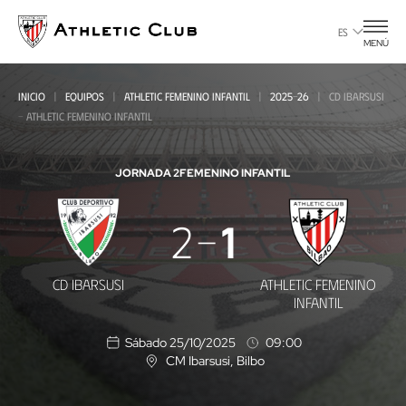
Ir
al
ES
MENÚ
contenido
principal
INICIO
EQUIPOS
ATHLETIC FEMENINO INFANTIL
2025-26
CD IBARSUSI
- ATHLETIC FEMENINO INFANTIL
JORNADA 2
FEMENINO INFANTIL
CD
2
1
Ibarsusi
-
CD IBARSUSI
ATHLETIC FEMENINO
Athletic
INFANTIL
Femenino
Sábado 25/10/2025
09:00
Infantil
CM Ibarsusi
, Bilbo
U
b
i