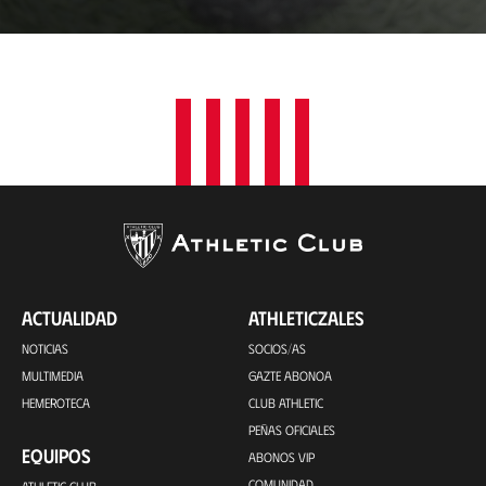
c
a
c
i
ó
n
ACTUALIDAD
ATHLETICZALES
NOTICIAS
SOCIOS/AS
MULTIMEDIA
GAZTE ABONOA
HEMEROTECA
CLUB ATHLETIC
PEÑAS OFICIALES
EQUIPOS
ABONOS VIP
COMUNIDAD