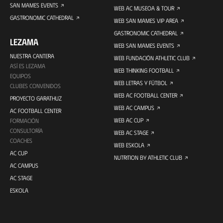
SAN MAMES EVENTS
WEB AC MUSEOA & TOUR
GASTRONOMIC CATHEDRAL
WEB SAN MAMES VIP AREA
GASTRONOMIC CATHEDRAL
LEZAMA
WEB SAN MAMES EVENTS
NUESTRA CANTERA
WEB FUNDACIÓN ATHLETIC CLUB
ASÍ ES LEZAMA
WEB THINKING FOOTBALL
EQUIPOS
WEB LETRAS Y FÚTBOL
CLUBES CONVENIDOS
WEB AC FOOTBALL CENTER
PROYECTO GARATHUZ
WEB AC CAMPUS
AC FOOTBALL CENTER
WEB AC CUP
FORMACIÓN
CONSULTORÍA
WEB AC STAGE
COACHES
WEB ESKOLA
AC CUP
NUTRITION BY ATHLETIC CLUB
AC CAMPUS
AC STAGE
ESKOLA