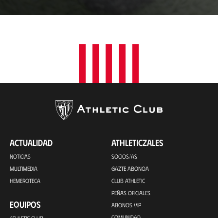
c
a
c
i
ó
n
ACTUALIDAD
ATHLETICZALES
NOTICIAS
SOCIOS/AS
MULTIMEDIA
GAZTE ABONOA
HEMEROTECA
CLUB ATHLETIC
PEÑAS OFICIALES
EQUIPOS
ABONOS VIP
COMUNIDAD