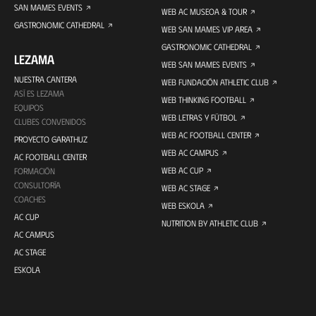
SAN MAMES EVENTS
WEB AC MUSEOA & TOUR
GASTRONOMIC CATHEDRAL
WEB SAN MAMES VIP AREA
GASTRONOMIC CATHEDRAL
LEZAMA
WEB SAN MAMES EVENTS
NUESTRA CANTERA
WEB FUNDACIÓN ATHLETIC CLUB
ASÍ ES LEZAMA
WEB THINKING FOOTBALL
EQUIPOS
WEB LETRAS Y FÚTBOL
CLUBES CONVENIDOS
WEB AC FOOTBALL CENTER
PROYECTO GARATHUZ
WEB AC CAMPUS
AC FOOTBALL CENTER
WEB AC CUP
FORMACIÓN
CONSULTORÍA
WEB AC STAGE
COACHES
WEB ESKOLA
AC CUP
NUTRITION BY ATHLETIC CLUB
AC CAMPUS
AC STAGE
ESKOLA