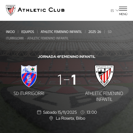
Ir
al
ES
MENÚ
contenido
principal
INICIO
EQUIPOS
ATHLETIC FEMENINO INFANTIL
2025-26
SD
ITURRIGORRI - ATHLETIC FEMENINO INFANTIL
JORNADA 4
FEMENINO INFANTIL
SD
1
1
Iturrigorri
-
SD ITURRIGORRI
ATHLETIC FEMENINO
Athletic
INFANTIL
Femenino
Sábado 15/11/2025
13:00
Infantil
La Roseta
, Bilbo
U
b
i