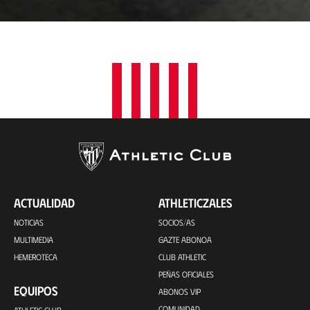
c
a
c
i
ó
n
ACTUALIDAD
ATHLETICZALES
NOTICIAS
SOCIOS/AS
MULTIMEDIA
GAZTE ABONOA
HEMEROTECA
CLUB ATHLETIC
PEÑAS OFICIALES
EQUIPOS
ABONOS VIP
COMUNIDAD