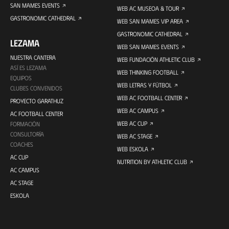
SAN MAMES EVENTS
WEB AC MUSEOA & TOUR
GASTRONOMIC CATHEDRAL
WEB SAN MAMES VIP AREA
GASTRONOMIC CATHEDRAL
LEZAMA
WEB SAN MAMES EVENTS
NUESTRA CANTERA
WEB FUNDACIÓN ATHLETIC CLUB
ASÍ ES LEZAMA
WEB THINKING FOOTBALL
EQUIPOS
WEB LETRAS Y FÚTBOL
CLUBES CONVENIDOS
WEB AC FOOTBALL CENTER
PROYECTO GARATHUZ
WEB AC CAMPUS
AC FOOTBALL CENTER
WEB AC CUP
FORMACIÓN
CONSULTORÍA
WEB AC STAGE
COACHES
WEB ESKOLA
AC CUP
NUTRITION BY ATHLETIC CLUB
AC CAMPUS
AC STAGE
ESKOLA