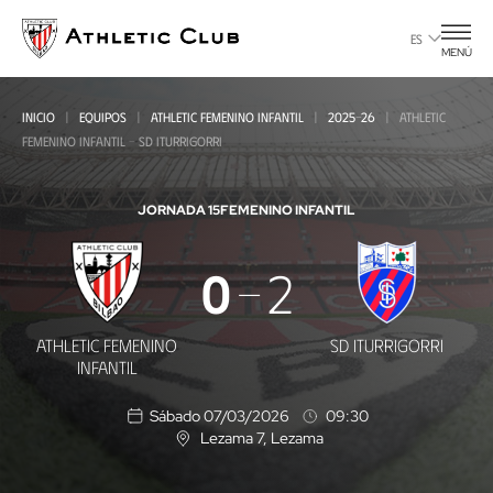
Ir
al
ES
MENÚ
contenido
principal
INICIO
EQUIPOS
ATHLETIC FEMENINO INFANTIL
2025-26
ATHLETIC
FEMENINO INFANTIL - SD ITURRIGORRI
JORNADA 15
FEMENINO INFANTIL
Athletic
0
2
Femenino
Infantil
ATHLETIC FEMENINO
SD ITURRIGORRI
-
INFANTIL
SD
Sábado 07/03/2026
09:30
Iturrigorri
Lezama 7
, Lezama
U
b
i