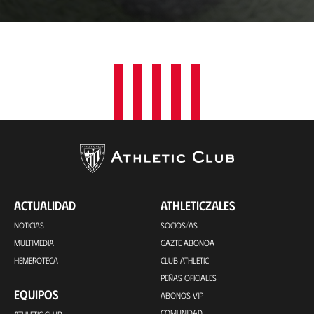
c
a
c
i
ó
n
ACTUALIDAD
ATHLETICZALES
NOTICIAS
SOCIOS/AS
MULTIMEDIA
GAZTE ABONOA
HEMEROTECA
CLUB ATHLETIC
PEÑAS OFICIALES
EQUIPOS
ABONOS VIP
COMUNIDAD