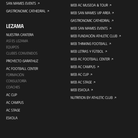
SAN MAMES EVENTS
WEB AC MUSEOA & TOUR
GASTRONOMIC CATHEDRAL
WEB SAN MAMES VIP AREA
GASTRONOMIC CATHEDRAL
LEZAMA
WEB SAN MAMES EVENTS
NUESTRA CANTERA
WEB FUNDACIÓN ATHLETIC CLUB
ASÍ ES LEZAMA
WEB THINKING FOOTBALL
EQUIPOS
WEB LETRAS Y FÚTBOL
CLUBES CONVENIDOS
WEB AC FOOTBALL CENTER
PROYECTO GARATHUZ
WEB AC CAMPUS
AC FOOTBALL CENTER
WEB AC CUP
FORMACIÓN
CONSULTORÍA
WEB AC STAGE
COACHES
WEB ESKOLA
AC CUP
NUTRITION BY ATHLETIC CLUB
AC CAMPUS
AC STAGE
ESKOLA