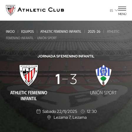
Ir
al
ES
MENÚ
contenido
principal
INICIO
EQUIPOS
ATHLETIC FEMENINO INFANTIL
2025-26
ATHLETIC
FEMENINO INFANTIL - UNIÓN SPORT
JORNADA 5
FEMENINO INFANTIL
Athletic
1
3
Femenino
Infantil
ATHLETIC FEMENINO
UNIÓN SPORT
-
INFANTIL
Unión
Sábado 22/11/2025
12:30
Sport
Lezama 7
, Lezama
U
b
i