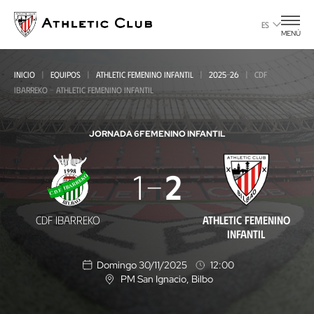
Ir
al
ES
MENÚ
contenido
principal
INICIO
EQUIPOS
ATHLETIC FEMENINO INFANTIL
2025-26
CDF
IBARREKO - ATHLETIC FEMENINO INFANTIL
JORNADA 6
FEMENINO INFANTIL
CDF
1
2
Ibarreko
-
CDF IBARREKO
ATHLETIC FEMENINO
Athletic
INFANTIL
Femenino
Domingo 30/11/2025
12:00
Infantil
PM San Ignacio
, Bilbo
U
b
i