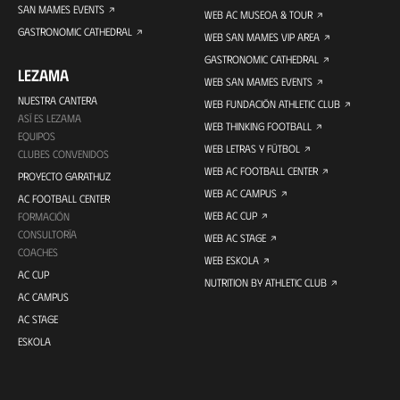
SAN MAMES EVENTS
WEB AC MUSEOA & TOUR
GASTRONOMIC CATHEDRAL
WEB SAN MAMES VIP AREA
GASTRONOMIC CATHEDRAL
LEZAMA
WEB SAN MAMES EVENTS
NUESTRA CANTERA
WEB FUNDACIÓN ATHLETIC CLUB
ASÍ ES LEZAMA
WEB THINKING FOOTBALL
EQUIPOS
WEB LETRAS Y FÚTBOL
CLUBES CONVENIDOS
WEB AC FOOTBALL CENTER
PROYECTO GARATHUZ
WEB AC CAMPUS
AC FOOTBALL CENTER
WEB AC CUP
FORMACIÓN
CONSULTORÍA
WEB AC STAGE
COACHES
WEB ESKOLA
AC CUP
NUTRITION BY ATHLETIC CLUB
AC CAMPUS
AC STAGE
ESKOLA