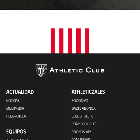
c
a
c
i
ó
n
ACTUALIDAD
ATHLETICZALES
NOTICIAS
SOCIOS/AS
MULTIMEDIA
GAZTE ABONOA
HEMEROTECA
CLUB ATHLETIC
PEÑAS OFICIALES
EQUIPOS
ABONOS VIP
COMUNIDAD