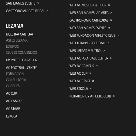
SAN MAMES EVENTS
WEB AC MUSEOA & TOUR
GASTRONOMIC CATHEDRAL
WEB SAN MAMES VIP AREA
GASTRONOMIC CATHEDRAL
LEZAMA
WEB SAN MAMES EVENTS
NUESTRA CANTERA
WEB FUNDACIÓN ATHLETIC CLUB
ASÍ ES LEZAMA
WEB THINKING FOOTBALL
EQUIPOS
WEB LETRAS Y FÚTBOL
CLUBES CONVENIDOS
WEB AC FOOTBALL CENTER
PROYECTO GARATHUZ
WEB AC CAMPUS
AC FOOTBALL CENTER
WEB AC CUP
FORMACIÓN
CONSULTORÍA
WEB AC STAGE
COACHES
WEB ESKOLA
AC CUP
NUTRITION BY ATHLETIC CLUB
AC CAMPUS
AC STAGE
ESKOLA