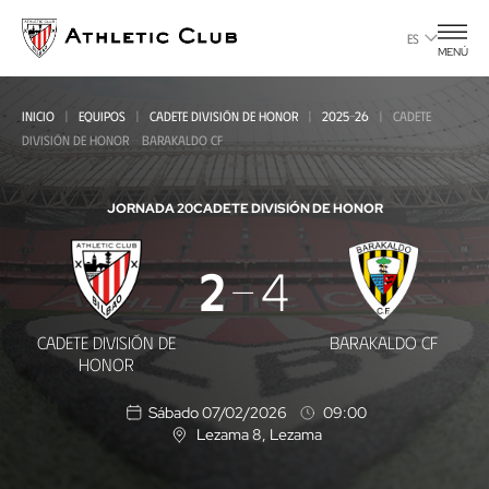
Ir
al
ES
MENÚ
contenido
principal
INICIO
EQUIPOS
CADETE DIVISIÓN DE HONOR
2025-26
CADETE
DIVISIÓN DE HONOR - BARAKALDO CF
JORNADA 20
CADETE DIVISIÓN DE HONOR
Cadete
2
4
División
de
CADETE DIVISIÓN DE
BARAKALDO CF
Honor
HONOR
-
Sábado 07/02/2026
09:00
Barakaldo
Lezama 8
, Lezama
U
b
CF
i