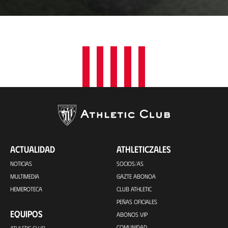
c
a
c
i
ó
n
ACTUALIDAD
ATHLETICZALES
NOTICIAS
SOCIOS/AS
MULTIMEDIA
GAZTE ABONOA
HEMEROTECA
CLUB ATHLETIC
PEÑAS OFICIALES
EQUIPOS
ABONOS VIP
COMUNIDAD