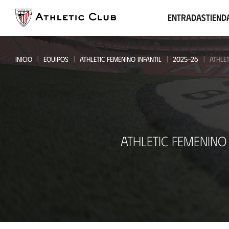
Ir
al
Entradas
Tiend
contenido
principal
INICIO
EQUIPOS
ATHLETIC FEMENINO INFANTIL
2025-26
ATHLE
Athletic
ATHLETIC FEMENINO 
Femenino
Infantil
-
SD
Basurto