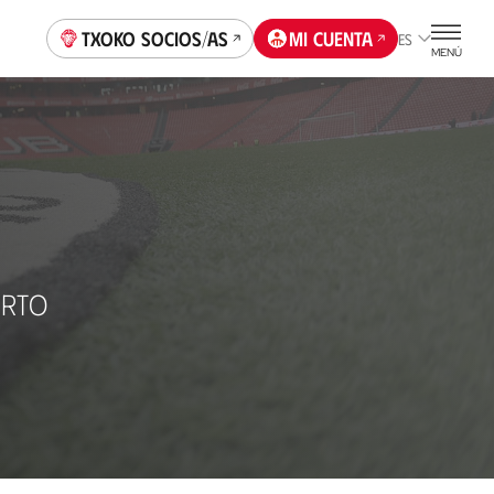
Txoko socios/as
Mi cuenta
ES
MENÚ
URTO