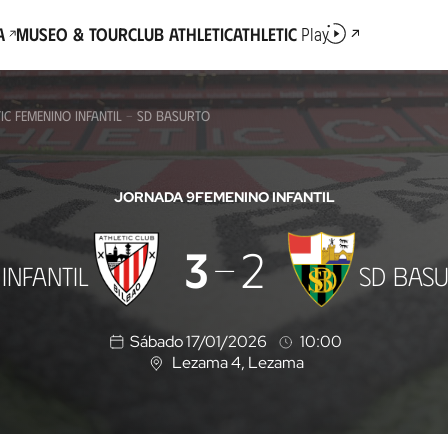
a
Museo & Tour
Club Athletic
Athletic
Play
TIC FEMENINO INFANTIL - SD BASURTO
JORNADA 9
FEMENINO INFANTIL
3
2
INFANTIL
SD BAS
Sábado 17/01/2026
10:00
Lezama 4
, Lezama
U
b
i
c