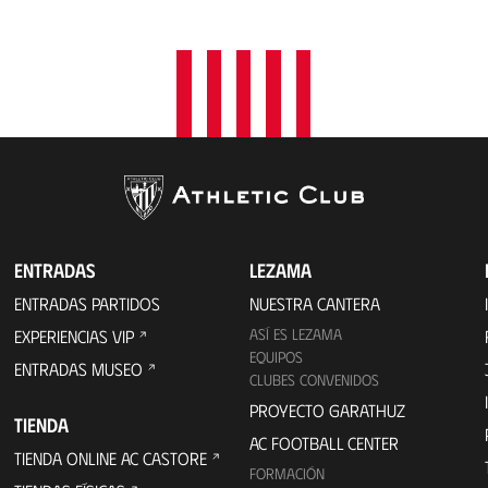
a
c
i
ó
n
ENTRADAS
LEZAMA
ENTRADAS PARTIDOS
NUESTRA CANTERA
ASÍ ES LEZAMA
EXPERIENCIAS VIP
EQUIPOS
ENTRADAS MUSEO
CLUBES CONVENIDOS
PROYECTO GARATHUZ
TIENDA
AC FOOTBALL CENTER
TIENDA ONLINE AC CASTORE
FORMACIÓN