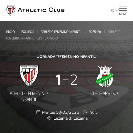
Ir
al
ES
MENÚ
contenido
principal
INICIO
EQUIPOS
ATHLETIC FEMENINO INFANTIL
2025-26
ATHLETIC
FEMENINO INFANTIL - CDF IBARREKO
JORNADA 17
FEMENINO INFANTIL
Athletic
1
2
Femenino
Infantil
ATHLETIC FEMENINO
CDF IBARREKO
-
INFANTIL
CDF
Martes 03/03/2026
19:15
Ibarreko
Lezama 8
, Lezama
U
b
i