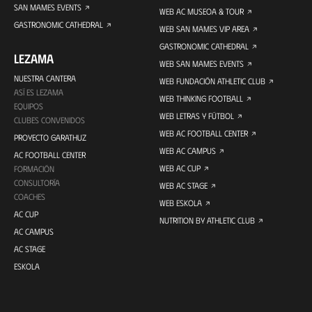
SAN MAMES EVENTS
WEB AC MUSEOA & TOUR
GASTRONOMIC CATHEDRAL
WEB SAN MAMES VIP AREA
GASTRONOMIC CATHEDRAL
LEZAMA
WEB SAN MAMES EVENTS
NUESTRA CANTERA
WEB FUNDACIÓN ATHLETIC CLUB
ASÍ ES LEZAMA
WEB THINKING FOOTBALL
EQUIPOS
WEB LETRAS Y FÚTBOL
CLUBES CONVENIDOS
WEB AC FOOTBALL CENTER
PROYECTO GARATHUZ
WEB AC CAMPUS
AC FOOTBALL CENTER
WEB AC CUP
FORMACIÓN
CONSULTORÍA
WEB AC STAGE
COACHES
WEB ESKOLA
AC CUP
NUTRITION BY ATHLETIC CLUB
AC CAMPUS
AC STAGE
ESKOLA