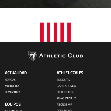
c
a
c
i
ó
n
ACTUALIDAD
ATHLETICZALES
NOTICIAS
SOCIOS/AS
MULTIMEDIA
GAZTE ABONOA
HEMEROTECA
CLUB ATHLETIC
PEÑAS OFICIALES
EQUIPOS
ABONOS VIP
COMUNIDAD