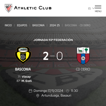
Ir
al
ES
MENÚ
contenido
principal
INICIO
EQUIPOS
BASCONIA
2024-25
BASCONIA - CD DERIO
JORNADA 11
3ª FEDERACIÓN
Basconia
2
0
-
CD
BASCONIA
CD DERIO
Derio
71'
Vizcay
87'
M. Goñi
Domingo 17/11/2024
11:30
Artunduaga
, Basauri
U
b
i