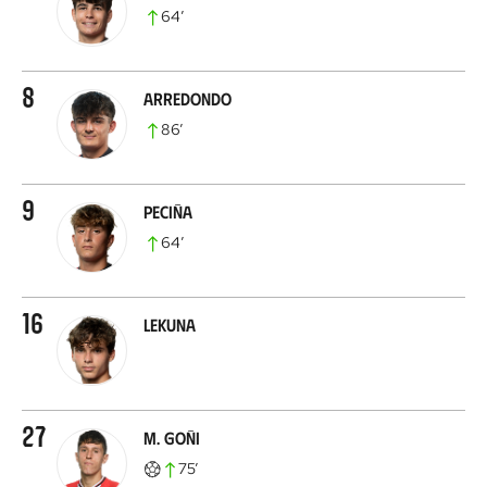
64
’
8
Arredondo
86
’
9
Peciña
64
’
16
Lekuna
27
M. Goñi
75
’