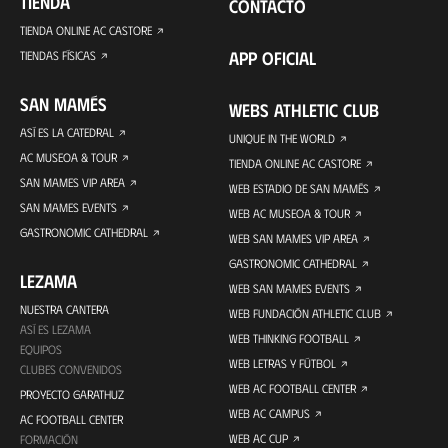
TIENDA
CONTACTO
TIENDA ONLINE AC CASTORE
APP OFICIAL
TIENDAS FÍSICAS
SAN MAMÉS
WEBS ATHLETIC CLUB
ASÍ ES LA CATEDRAL
UNIQUE IN THE WORLD
AC MUSEOA & TOUR
TIENDA ONLINE AC CASTORE
SAN MAMES VIP AREA
WEB ESTADIO DE SAN MAMÉS
SAN MAMES EVENTS
WEB AC MUSEOA & TOUR
GASTRONOMIC CATHEDRAL
WEB SAN MAMES VIP AREA
GASTRONOMIC CATHEDRAL
LEZAMA
WEB SAN MAMES EVENTS
NUESTRA CANTERA
WEB FUNDACIÓN ATHLETIC CLUB
ASÍ ES LEZAMA
WEB THINKING FOOTBALL
EQUIPOS
WEB LETRAS Y FÚTBOL
CLUBES CONVENIDOS
WEB AC FOOTBALL CENTER
PROYECTO GARATHUZ
WEB AC CAMPUS
AC FOOTBALL CENTER
WEB AC CUP
FORMACIÓN