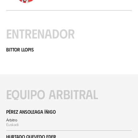
Entrenador
Bittor Llopis
Equipo arbitral
Pérez Ansoleaga Íñigo
Árbitro
Euskadi
Hurtado Quevedo Eder