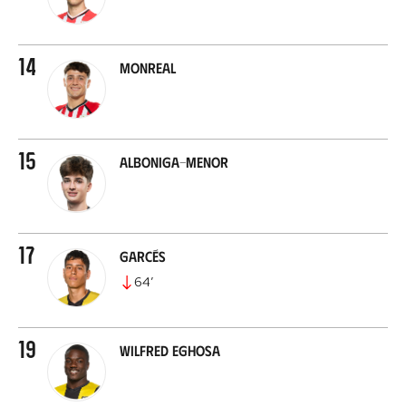
14
Monreal
15
Alboniga-Menor
17
Garcés
64
’
19
Wilfred Eghosa