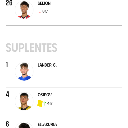
26
Selton
86
’
Suplentes
1
Lander G.
4
Osipov
46
’
6
Ellakuria