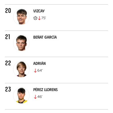
20
Vizcay
75
’
21
Beñat García
22
Adrián
64
’
23
Pérez Llorens
46
’