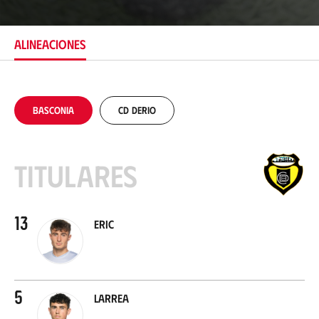
c
a
c
ALINEACIONES
i
ó
n
Basconia
CD Derio
Titulares
13
Eric
5
Larrea