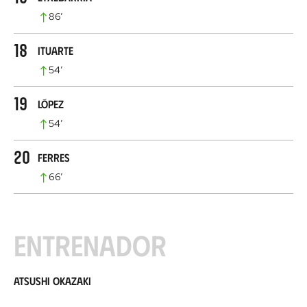
86
’
18
Ituarte
54
’
19
López
54
’
20
Ferres
66
’
Entrenador
Atsushi Okazaki