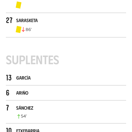
27
Sarasketa
86
’
Suplentes
13
García
6
Ariño
7
Sánchez
54
’
10
Etxebarria