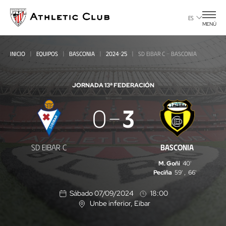
Ir
al
ES
MENÚ
contenido
principal
INICIO
EQUIPOS
BASCONIA
2024-25
SD EIBAR C - BASCONIA
JORNADA 1
3ª FEDERACIÓN
SD
0
3
Eibar
C
SD EIBAR C
BASCONIA
-
M. Goñi
40'
Basconia
Peciña
59'
,
66'
Sábado 07/09/2024
18:00
Unbe inferior
, Eibar
U
b
i