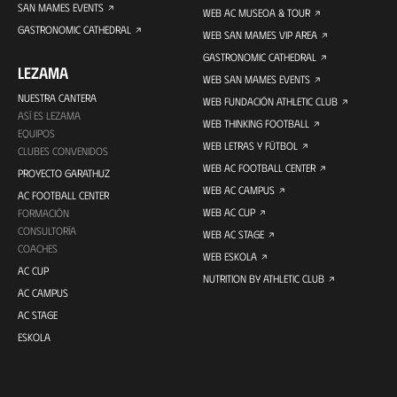
SAN MAMES EVENTS
WEB AC MUSEOA & TOUR
GASTRONOMIC CATHEDRAL
WEB SAN MAMES VIP AREA
GASTRONOMIC CATHEDRAL
LEZAMA
WEB SAN MAMES EVENTS
NUESTRA CANTERA
WEB FUNDACIÓN ATHLETIC CLUB
ASÍ ES LEZAMA
WEB THINKING FOOTBALL
EQUIPOS
WEB LETRAS Y FÚTBOL
CLUBES CONVENIDOS
WEB AC FOOTBALL CENTER
PROYECTO GARATHUZ
WEB AC CAMPUS
AC FOOTBALL CENTER
WEB AC CUP
FORMACIÓN
CONSULTORÍA
WEB AC STAGE
COACHES
WEB ESKOLA
AC CUP
NUTRITION BY ATHLETIC CLUB
AC CAMPUS
AC STAGE
ESKOLA