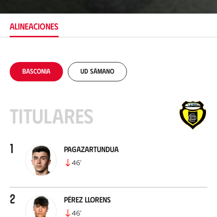
c
a
c
ALINEACIONES
i
ó
n
Basconia
UD Sámano
Titulares
1
Pagazartundua
46
’
2
Pérez Llorens
46
’