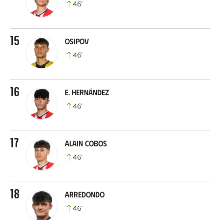
46
’
15
Osipov
46
’
16
E. Hernández
46
’
17
Alain Cobos
46
’
18
Arredondo
46
’