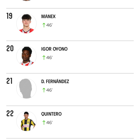
19
Manex
46
’
20
Igor Oyono
46
’
21
D. Fernández
46
’
22
Quintero
46
’