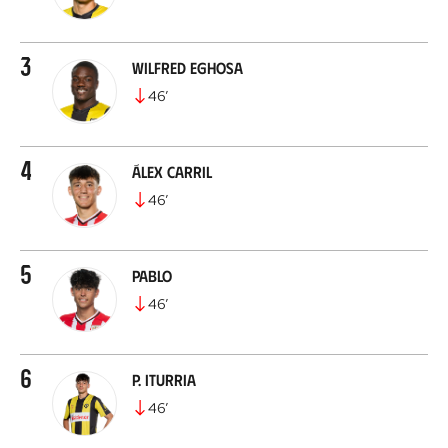
3
Wilfred Eghosa
46
’
4
Álex Carril
46
’
5
Pablo
46
’
6
P. Iturria
46
’