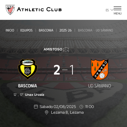
Ir
al
ES
MENÚ
contenido
principal
INICIO
EQUIPOS
BASCONIA
2025-26
BASCONIA - UD SÁMANO
AMISTOSO
Basconia
2
1
-
UD
BASCONIA
UD SÁMANO
Sámano
12'
,
17'
Unax Urzaiz
Sábado 02/08/2025
11:00
Lezama 8
, Lezama
U
b
i