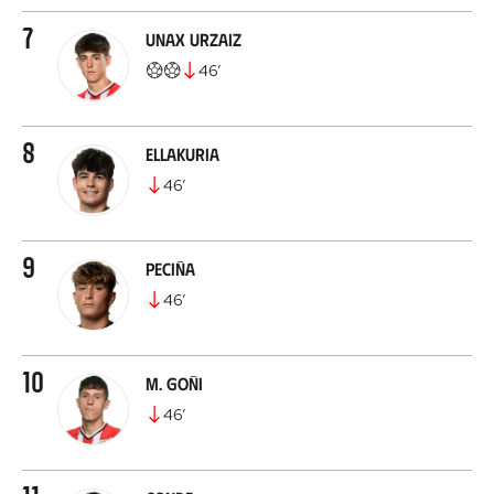
7
Unax Urzaiz
46
’
8
Ellakuria
46
’
9
Peciña
46
’
10
M. Goñi
46
’