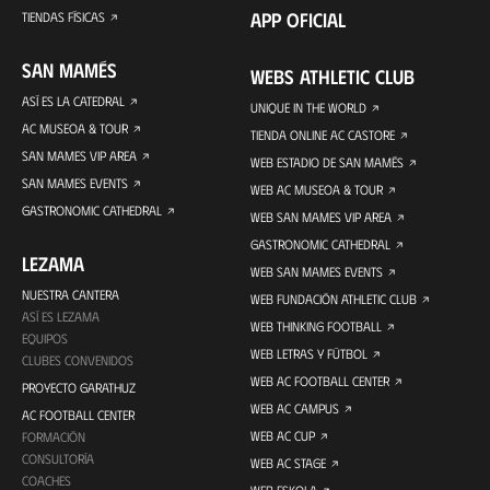
APP OFICIAL
TIENDAS FÍSICAS
SAN MAMÉS
WEBS ATHLETIC CLUB
ASÍ ES LA CATEDRAL
UNIQUE IN THE WORLD
AC MUSEOA & TOUR
TIENDA ONLINE AC CASTORE
SAN MAMES VIP AREA
WEB ESTADIO DE SAN MAMÉS
SAN MAMES EVENTS
WEB AC MUSEOA & TOUR
GASTRONOMIC CATHEDRAL
WEB SAN MAMES VIP AREA
GASTRONOMIC CATHEDRAL
LEZAMA
WEB SAN MAMES EVENTS
NUESTRA CANTERA
WEB FUNDACIÓN ATHLETIC CLUB
ASÍ ES LEZAMA
WEB THINKING FOOTBALL
EQUIPOS
WEB LETRAS Y FÚTBOL
CLUBES CONVENIDOS
WEB AC FOOTBALL CENTER
PROYECTO GARATHUZ
WEB AC CAMPUS
AC FOOTBALL CENTER
WEB AC CUP
FORMACIÓN
CONSULTORÍA
WEB AC STAGE
COACHES