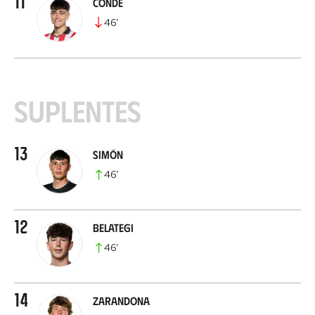
11
Conde
46
’
Suplentes
13
Simón
46
’
12
Belategi
46
’
14
Zarandona