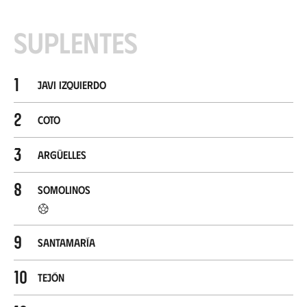
Suplentes
1
Javi Izquierdo
2
Coto
3
Argüelles
8
Somolinos
9
Santamaría
10
Tejón