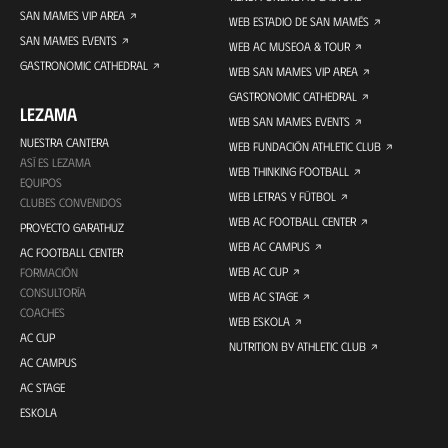
SAN MAMES VIP AREA
WEB ESTADIO DE SAN MAMÉS
SAN MAMES EVENTS
WEB AC MUSEOA & TOUR
GASTRONOMIC CATHEDRAL
WEB SAN MAMES VIP AREA
GASTRONOMIC CATHEDRAL
LEZAMA
WEB SAN MAMES EVENTS
NUESTRA CANTERA
WEB FUNDACIÓN ATHLETIC CLUB
ASÍ ES LEZAMA
WEB THINKING FOOTBALL
EQUIPOS
WEB LETRAS Y FÚTBOL
CLUBES CONVENIDOS
WEB AC FOOTBALL CENTER
PROYECTO GARATHUZ
WEB AC CAMPUS
AC FOOTBALL CENTER
WEB AC CUP
FORMACIÓN
CONSULTORÍA
WEB AC STAGE
COACHES
WEB ESKOLA
AC CUP
NUTRITION BY ATHLETIC CLUB
AC CAMPUS
AC STAGE
ESKOLA