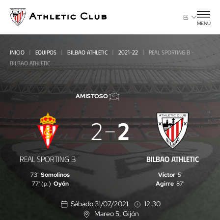
Ir
al
ES
MENÚ
contenido
principal
INICIO
EQUIPOS
BILBAO ATHLETIC
2021-22
REAL SPORTING B -
BILBAO ATHLETIC
AMISTOSO
Real
2
2
Sporting
B
REAL SPORTING B
BILBAO ATHLETIC
-
73'
Somolinos
Víctor
5'
Bilbao
77' (p.)
Oyón
Agirre
87'
Athletic
Sábado 31/07/2021
12:30
Mareo 5
, Gijón
U