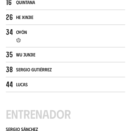
16
Quintana
26
He Xinjie
34
Oyón
35
Wu Junjie
38
Sergio Gutiérrez
44
Lucas
Entrenador
Sergio Sánchez