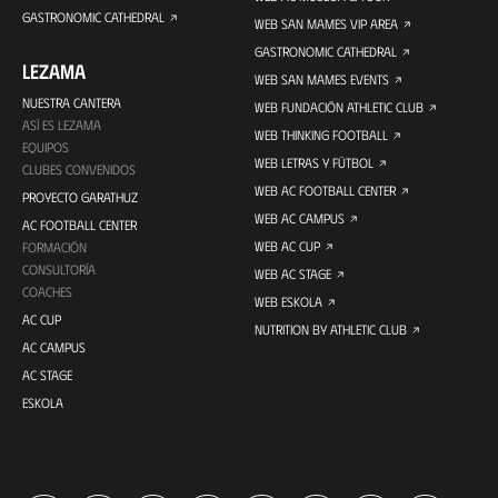
GASTRONOMIC CATHEDRAL
WEB SAN MAMES VIP AREA
GASTRONOMIC CATHEDRAL
LEZAMA
WEB SAN MAMES EVENTS
NUESTRA CANTERA
WEB FUNDACIÓN ATHLETIC CLUB
ASÍ ES LEZAMA
WEB THINKING FOOTBALL
EQUIPOS
WEB LETRAS Y FÚTBOL
CLUBES CONVENIDOS
WEB AC FOOTBALL CENTER
PROYECTO GARATHUZ
WEB AC CAMPUS
AC FOOTBALL CENTER
WEB AC CUP
FORMACIÓN
CONSULTORÍA
WEB AC STAGE
COACHES
WEB ESKOLA
AC CUP
NUTRITION BY ATHLETIC CLUB
AC CAMPUS
AC STAGE
ESKOLA