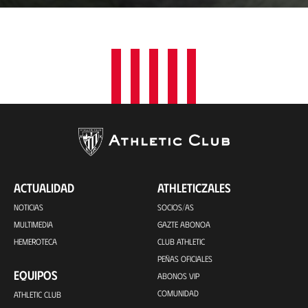
a
c
i
ó
n
ACTUALIDAD
ATHLETICZALES
NOTICIAS
SOCIOS/AS
MULTIMEDIA
GAZTE ABONOA
HEMEROTECA
CLUB ATHLETIC
PEÑAS OFICIALES
EQUIPOS
ABONOS VIP
COMUNIDAD
ATHLETIC CLUB