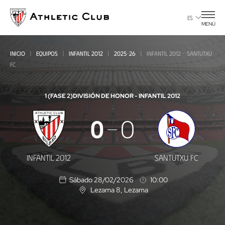
Ir
al
ES
MENÚ
contenido
principal
INICIO
EQUIPOS
INFANTIL 2012
2025-26
INFANTIL 2012 - SANTUTXU
FC
1 (FASE 2)
DIVISIÓN DE HONOR - INFANTIL 2012
Infantil
0
0
2012
-
INFANTIL 2012
SANTUTXU FC
Santutxu
Sábado 28/02/2026
10:00
FC
Lezama 8
, Lezama
U
b
i
c