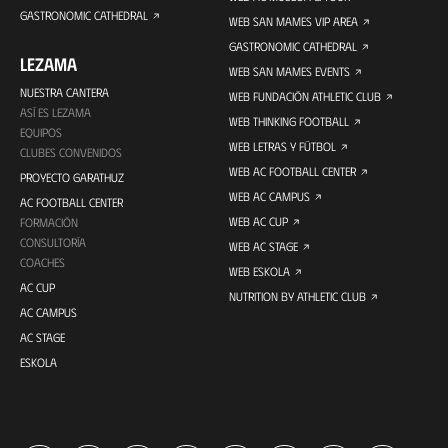
GASTRONOMIC CATHEDRAL
WEB SAN MAMES VIP AREA
GASTRONOMIC CATHEDRAL
LEZAMA
WEB SAN MAMES EVENTS
NUESTRA CANTERA
WEB FUNDACIÓN ATHLETIC CLUB
ASÍ ES LEZAMA
WEB THINKING FOOTBALL
EQUIPOS
WEB LETRAS Y FÚTBOL
CLUBES CONVENIDOS
WEB AC FOOTBALL CENTER
PROYECTO GARATHUZ
WEB AC CAMPUS
AC FOOTBALL CENTER
WEB AC CUP
FORMACIÓN
CONSULTORÍA
WEB AC STAGE
COACHES
WEB ESKOLA
AC CUP
NUTRITION BY ATHLETIC CLUB
AC CAMPUS
AC STAGE
ESKOLA