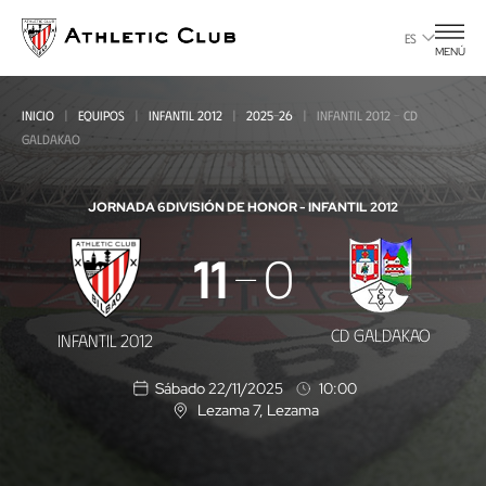
Ir
al
ES
MENÚ
contenido
principal
INICIO
EQUIPOS
INFANTIL 2012
2025-26
INFANTIL 2012 - CD
GALDAKAO
JORNADA 6
DIVISIÓN DE HONOR - INFANTIL 2012
Infantil
11
0
2012
-
CD GALDAKAO
INFANTIL 2012
CD
Sábado 22/11/2025
10:00
Galdakao
Lezama 7
, Lezama
U
b
i
c