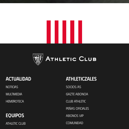
a
c
i
ó
n
ACTUALIDAD
ATHLETICZALES
NOTICIAS
SOCIOS/AS
MULTIMEDIA
GAZTE ABONOA
HEMEROTECA
CLUB ATHLETIC
PEÑAS OFICIALES
EQUIPOS
ABONOS VIP
COMUNIDAD
ATHLETIC CLUB