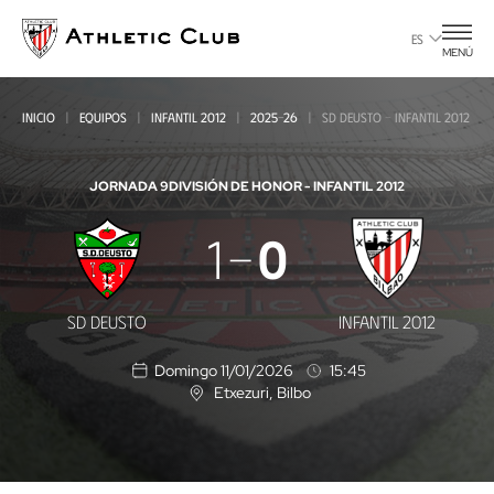
Ir
al
ES
MENÚ
contenido
principal
INICIO
EQUIPOS
INFANTIL 2012
2025-26
SD DEUSTO - INFANTIL 2012
JORNADA 9
DIVISIÓN DE HONOR - INFANTIL 2012
SD
1
0
Deusto
-
SD DEUSTO
INFANTIL 2012
Infantil
Domingo 11/01/2026
15:45
2012
Etxezuri
, Bilbo
U
b
i
c
a
c