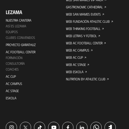
GASTRONOMIC CATHEDRAL
LEZAMA
WEB SAN MAMES EVENTS
NUESTRA CANTERA
WEB FUNDACIÓN ATHLETIC CLUB
ASÍ ES LEZAMA
WEB THINKING FOOTBALL
EQUIPOS
WEB LETRAS Y FÚTBOL
CLUBES CONVENIDOS
WEB AC FOOTBALL CENTER
PROYECTO GARATHUZ
WEB AC CAMPUS
AC FOOTBALL CENTER
WEB AC CUP
FORMACIÓN
CONSULTORÍA
WEB AC STAGE
COACHES
WEB ESKOLA
AC CUP
NUTRITION BY ATHLETIC CLUB
AC CAMPUS
AC STAGE
ESKOLA