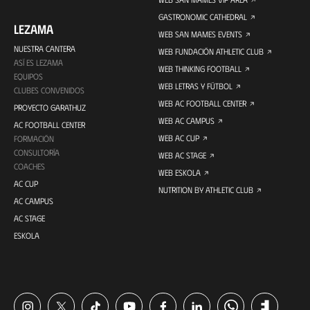
GASTRONOMIC CATHEDRAL
LEZAMA
WEB SAN MAMES EVENTS
NUESTRA CANTERA
WEB FUNDACIÓN ATHLETIC CLUB
ASÍ ES LEZAMA
WEB THINKING FOOTBALL
EQUIPOS
WEB LETRAS Y FÚTBOL
CLUBES CONVENIDOS
WEB AC FOOTBALL CENTER
PROYECTO GARATHUZ
WEB AC CAMPUS
AC FOOTBALL CENTER
WEB AC CUP
FORMACIÓN
CONSULTORÍA
WEB AC STAGE
COACHES
WEB ESKOLA
AC CUP
NUTRITION BY ATHLETIC CLUB
AC CAMPUS
AC STAGE
ESKOLA