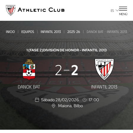
Ir
al
ES
MENÚ
contenido
principal
INICIO
EQUIPOS
INFANTIL 2013
2025-26
DANOK BAT - INFANTIL 2013
1 (FASE 2)
DIVISIÓN DE HONOR - INFANTIL 2013
Danok
2
2
Bat
-
DANOK BAT
INFANTIL 2013
Infantil
Sábado 28/02/2026
17:00
2013
Maiona
, Bilbo
U
b
i
c
a
c