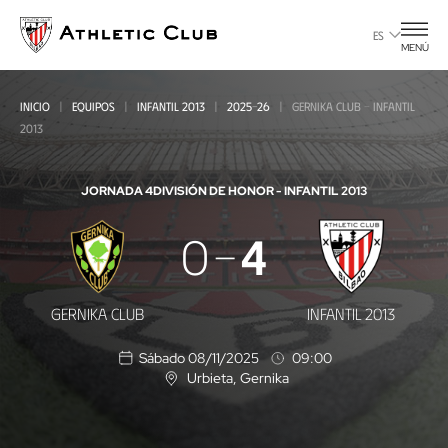
Ir
al
ES
MENÚ
contenido
principal
INICIO
EQUIPOS
INFANTIL 2013
2025-26
GERNIKA CLUB - INFANTIL
2013
JORNADA 4
DIVISIÓN DE HONOR - INFANTIL 2013
Gernika
0
4
Club
-
GERNIKA CLUB
INFANTIL 2013
Infantil
Sábado 08/11/2025
09:00
2013
Urbieta
, Gernika
U
b
i
c