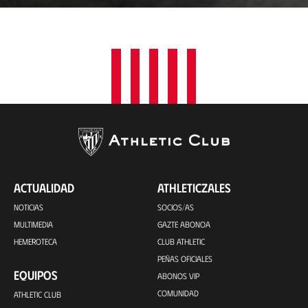
a
c
i
ó
n
ACTUALIDAD
ATHLETICZALES
NOTICIAS
SOCIOS/AS
MULTIMEDIA
GAZTE ABONOA
HEMEROTECA
CLUB ATHLETIC
PEÑAS OFICIALES
EQUIPOS
ABONOS VIP
COMUNIDAD
ATHLETIC CLUB