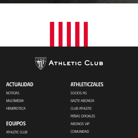
a
c
i
ó
n
ACTUALIDAD
ATHLETICZALES
NOTICIAS
SOCIOS/AS
MULTIMEDIA
GAZTE ABONOA
HEMEROTECA
CLUB ATHLETIC
PEÑAS OFICIALES
EQUIPOS
ABONOS VIP
COMUNIDAD
ATHLETIC CLUB