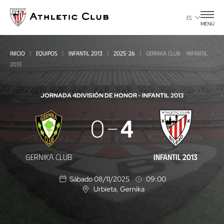
Ir
al
ES
MENÚ
contenido
principal
INICIO
EQUIPOS
INFANTIL 2013
2025-26
GERNIKA CLUB - INFANTIL
2013
JORNADA 4
DIVISIÓN DE HONOR - INFANTIL 2013
Gernika
0
4
Club
-
GERNIKA CLUB
INFANTIL 2013
Infantil
Sábado 08/11/2025
09:00
2013
Urbieta
, Gernika
U
b
i
c