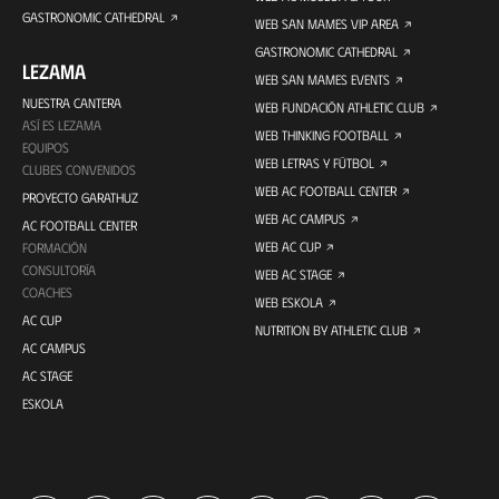
GASTRONOMIC CATHEDRAL
WEB SAN MAMES VIP AREA
GASTRONOMIC CATHEDRAL
LEZAMA
WEB SAN MAMES EVENTS
NUESTRA CANTERA
WEB FUNDACIÓN ATHLETIC CLUB
ASÍ ES LEZAMA
WEB THINKING FOOTBALL
EQUIPOS
WEB LETRAS Y FÚTBOL
CLUBES CONVENIDOS
WEB AC FOOTBALL CENTER
PROYECTO GARATHUZ
WEB AC CAMPUS
AC FOOTBALL CENTER
WEB AC CUP
FORMACIÓN
CONSULTORÍA
WEB AC STAGE
COACHES
WEB ESKOLA
AC CUP
NUTRITION BY ATHLETIC CLUB
AC CAMPUS
AC STAGE
ESKOLA