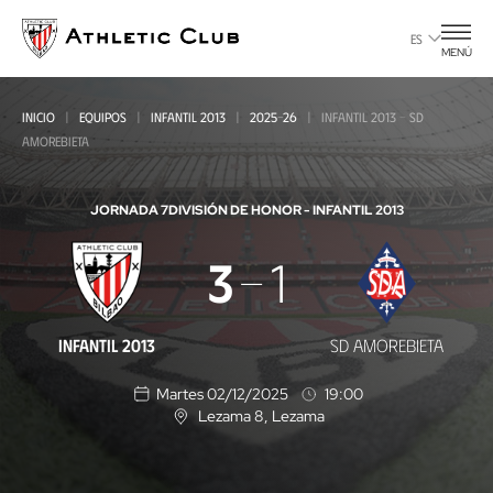
Ir
al
ES
MENÚ
contenido
principal
INICIO
EQUIPOS
INFANTIL 2013
2025-26
INFANTIL 2013 - SD
AMOREBIETA
JORNADA 7
DIVISIÓN DE HONOR - INFANTIL 2013
Infantil
3
1
2013
-
INFANTIL 2013
SD AMOREBIETA
SD
Martes 02/12/2025
19:00
Amorebieta
Lezama 8
, Lezama
U
b
i
c