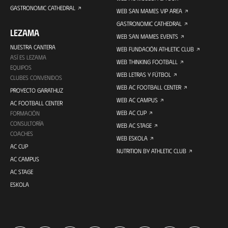
GASTRONOMIC CATHEDRAL
WEB SAN MAMES VIP AREA
GASTRONOMIC CATHEDRAL
LEZAMA
WEB SAN MAMES EVENTS
NUESTRA CANTERA
WEB FUNDACIÓN ATHLETIC CLUB
ASÍ ES LEZAMA
WEB THINKING FOOTBALL
EQUIPOS
WEB LETRAS Y FÚTBOL
CLUBES CONVENIDOS
WEB AC FOOTBALL CENTER
PROYECTO GARATHUZ
WEB AC CAMPUS
AC FOOTBALL CENTER
WEB AC CUP
FORMACIÓN
CONSULTORÍA
WEB AC STAGE
COACHES
WEB ESKOLA
AC CUP
NUTRITION BY ATHLETIC CLUB
AC CAMPUS
AC STAGE
ESKOLA