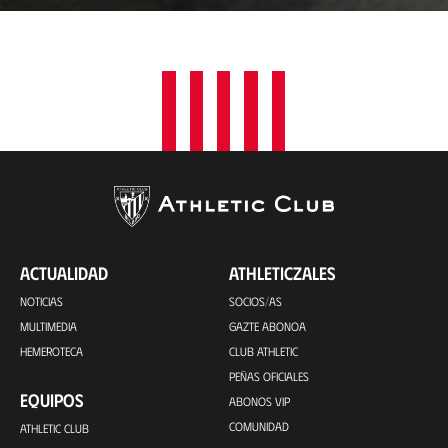
a
c
i
ó
n
ACTUALIDAD
ATHLETICZALES
NOTICIAS
SOCIOS/AS
MULTIMEDIA
GAZTE ABONOA
HEMEROTECA
CLUB ATHLETIC
PEÑAS OFICIALES
EQUIPOS
ABONOS VIP
COMUNIDAD
ATHLETIC CLUB