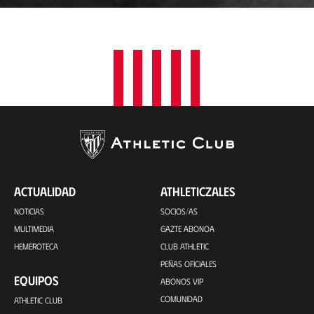
a
c
i
ó
n
ACTUALIDAD
ATHLETICZALES
NOTICIAS
SOCIOS/AS
MULTIMEDIA
GAZTE ABONOA
HEMEROTECA
CLUB ATHLETIC
PEÑAS OFICIALES
EQUIPOS
ABONOS VIP
COMUNIDAD
ATHLETIC CLUB