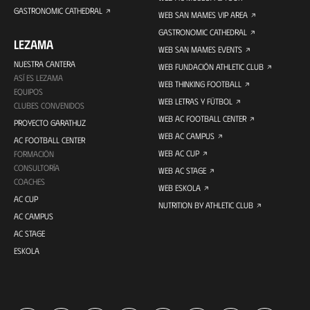
GASTRONOMIC CATHEDRAL
WEB SAN MAMES VIP AREA
GASTRONOMIC CATHEDRAL
LEZAMA
WEB SAN MAMES EVENTS
NUESTRA CANTERA
WEB FUNDACIÓN ATHLETIC CLUB
ASÍ ES LEZAMA
WEB THINKING FOOTBALL
EQUIPOS
WEB LETRAS Y FÚTBOL
CLUBES CONVENIDOS
WEB AC FOOTBALL CENTER
PROYECTO GARATHUZ
WEB AC CAMPUS
AC FOOTBALL CENTER
WEB AC CUP
FORMACIÓN
CONSULTORÍA
WEB AC STAGE
COACHES
WEB ESKOLA
AC CUP
NUTRITION BY ATHLETIC CLUB
AC CAMPUS
AC STAGE
ESKOLA