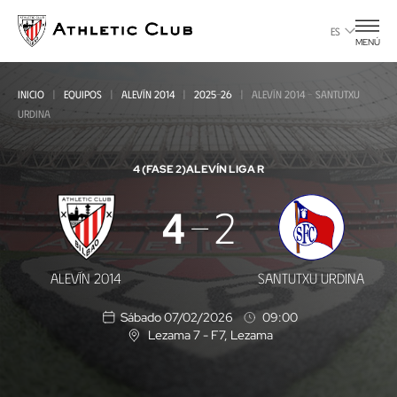
Ir
al
ES
MENÚ
contenido
principal
INICIO
EQUIPOS
ALEVÍN 2014
2025-26
ALEVÍN 2014 - SANTUTXU
URDINA
4 (FASE 2)
ALEVÍN LIGA R
Alevín
4
2
2014
-
ALEVÍN 2014
SANTUTXU URDINA
Santutxu
Sábado 07/02/2026
09:00
Urdina
Lezama 7 - F7
, Lezama
U
b
i
c