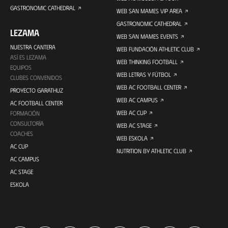
GASTRONOMIC CATHEDRAL
WEB SAN MAMES VIP AREA
GASTRONOMIC CATHEDRAL
LEZAMA
WEB SAN MAMES EVENTS
NUESTRA CANTERA
WEB FUNDACIÓN ATHLETIC CLUB
ASÍ ES LEZAMA
WEB THINKING FOOTBALL
EQUIPOS
WEB LETRAS Y FÚTBOL
CLUBES CONVENIDOS
WEB AC FOOTBALL CENTER
PROYECTO GARATHUZ
WEB AC CAMPUS
AC FOOTBALL CENTER
WEB AC CUP
FORMACIÓN
CONSULTORÍA
WEB AC STAGE
COACHES
WEB ESKOLA
AC CUP
NUTRITION BY ATHLETIC CLUB
AC CAMPUS
AC STAGE
ESKOLA