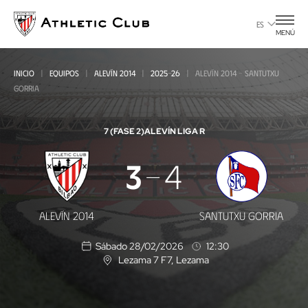
Ir
al
ES
MENÚ
contenido
principal
INICIO
EQUIPOS
ALEVÍN 2014
2025-26
ALEVÍN 2014 - SANTUTXU
GORRIA
7 (FASE 2)
ALEVÍN LIGA R
Alevín
3
4
2014
-
ALEVÍN 2014
SANTUTXU GORRIA
Santutxu
Sábado 28/02/2026
12:30
Gorria
Lezama 7 F7
, Lezama
U
b
i
c