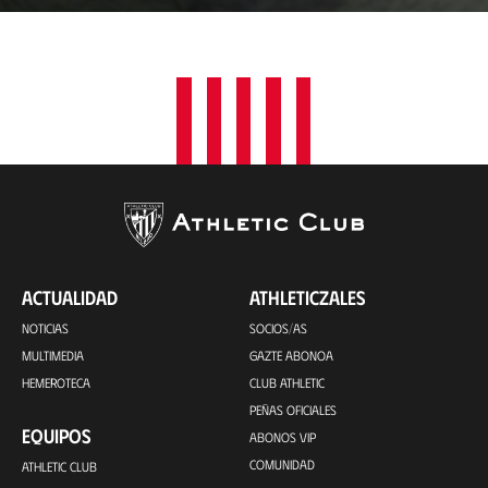
a
c
i
ó
n
ACTUALIDAD
ATHLETICZALES
NOTICIAS
SOCIOS/AS
MULTIMEDIA
GAZTE ABONOA
HEMEROTECA
CLUB ATHLETIC
PEÑAS OFICIALES
EQUIPOS
ABONOS VIP
COMUNIDAD
ATHLETIC CLUB