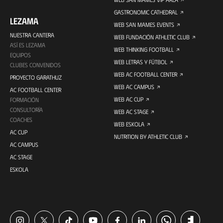
GASTRONOMIC CATHEDRAL
LEZAMA
WEB SAN MAMES EVENTS
NUESTRA CANTERA
WEB FUNDACIÓN ATHLETIC CLUB
ASÍ ES LEZAMA
WEB THINKING FOOTBALL
EQUIPOS
WEB LETRAS Y FÚTBOL
CLUBES CONVENIDOS
WEB AC FOOTBALL CENTER
PROYECTO GARATHUZ
WEB AC CAMPUS
AC FOOTBALL CENTER
WEB AC CUP
FORMACIÓN
CONSULTORÍA
WEB AC STAGE
COACHES
WEB ESKOLA
AC CUP
NUTRITION BY ATHLETIC CLUB
AC CAMPUS
AC STAGE
ESKOLA