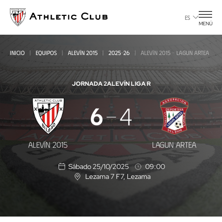
Ir
al
ES
MENÚ
contenido
principal
INICIO
EQUIPOS
ALEVÍN 2015
2025-26
ALEVÍN 2015 - LAGUN ARTEA
JORNADA 2
ALEVÍN LIGA R
Alevín
6
4
2015
-
ALEVÍN 2015
LAGUN ARTEA
Lagun
Sábado 25/10/2025
09:00
Artea
Lezama 7 F7
, Lezama
U
b
i
c
a
c