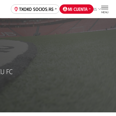
Txoko socios/as
Mi cuenta
ES
MENÚ
U FC