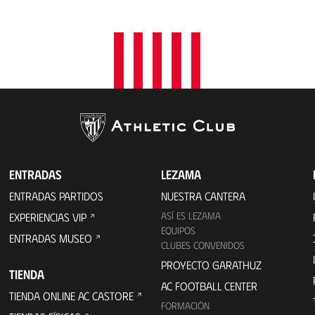
a
c
i
ó
n
ENTRADAS
LEZAMA
ENTRADAS PARTIDOS
NUESTRA CANTERA
ASÍ ES LEZAMA
EXPERIENCIAS VIP
EQUIPOS
ENTRADAS MUSEO
CLUBES CONVENIDOS
PROYECTO GARATHUZ
TIENDA
AC FOOTBALL CENTER
TIENDA ONLINE AC CASTORE
FORMACIÓN