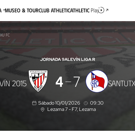
a
Museo & Tour
Club Athletic
Athletic
Play
XU FC
JORNADA 9
ALEVÍN LIGA R
4
7
VÍN 2015
SANTUTX
Sábado 10/01/2026
09:30
Lezama 7 - F7
, Lezama
U
b
i
c