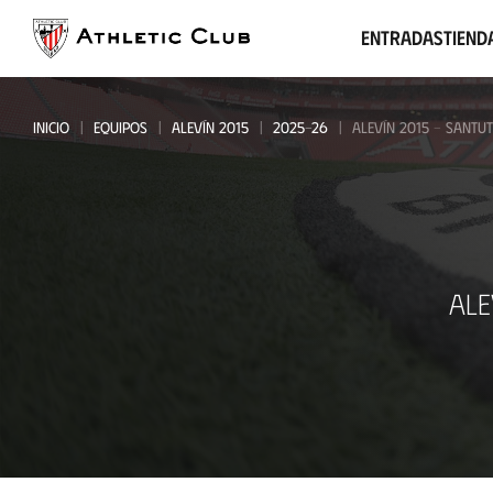
Ir
al
Entradas
Tiend
contenido
principal
INICIO
EQUIPOS
ALEVÍN 2015
2025-26
ALEVÍN 2015 - SANTUT
Alevín
ALE
2015
-
Santutxu
FC