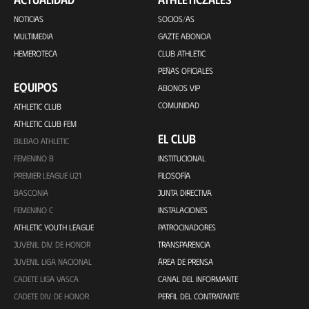
NOTICIAS
SOCIOS/AS
MULTIMEDIA
GAZTE ABONOA
HEMEROTECA
CLUB ATHLETIC
PEÑAS OFICIALES
EQUIPOS
ABONOS VIP
COMUNIDAD
ATHLETIC CLUB
ATHLETIC CLUB FEM
EL CLUB
BILBAO ATHLETIC
FEMENINO B
INSTITUCIONAL
PREMIER LEAGUE U21
FILOSOFÍA
BASCONIA
JUNTA DIRECTIVA
FEMENINO C
INSTALACIONES
ATHLETIC YOUTH LEAGUE
PATROCINADORES
JUVENIL DIV. DE HONOR
TRANSPARENCIA
JUVENIL LIGA NACIONAL
ÁREA DE PRENSA
CADETE LIGA VASCA
CANAL DEL INFORMANTE
CADETE DIV. DE HONOR
PERFIL DEL CONTRATANTE