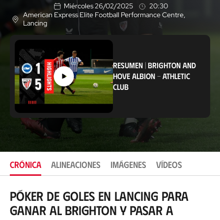
Miércoles 26/02/2025
20:30
American Express Elite Football Performance Centre
,
U
Lancing
b
i
c
a
c
RESUMEN
|
BRIGHTON AND
i
HOVE ALBION
-
ATHLETIC
ó
CLUB
n
CRÓNICA
ALINEACIONES
IMÁGENES
VÍDEOS
Póker de goles en Lancing para
ganar al Brighton y pasar a