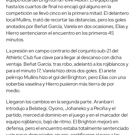
hasta los cuartos de final no encajó gol alguno en la
competición se llevó cinco en la primera mitad. El delantero
local Mullins, trató de recortar las distancias, pero los goles
anotados por Beñat García, Varela en dos ocasiones, Elías y
Hierro sentenciaron el encuentro en los primeros 45
minutos.
La presión en campo contrario del conjunto sub-21 del
Athletic Club fue clave para llegar al descanso con dicha
ventaja. Beñat García, tras robo, adelantó a los rojiblancos y
para el minuto 17, Varela hizo otros dos goles. El ariete
pelirrojo Mullins hizo el gol del Brighton, pero Elías con una
soberbia vaselina y Hierro pusieron más tierra de por
medio.
Llegaron los cambios en la segunda parte. Aranbarri
introdujo a Belategi, Oyono, Johaneko y a Peciña y el
partido, merced al dominio en el juego y en el marcador del
equipo rojiblanco, bajó de ritmo. El Brighton mejoró en
defensa, pero el encuentro estaba totalmente sentenciado
y sin pasar demasiados apuros, certificaron el pase a las