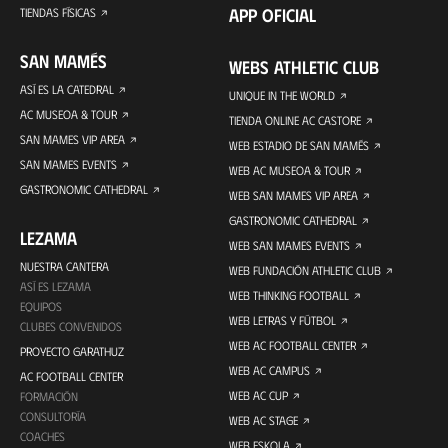
APP OFICIAL
TIENDAS FÍSICAS
SAN MAMÉS
WEBS ATHLETIC CLUB
ASÍ ES LA CATEDRAL
UNIQUE IN THE WORLD
AC MUSEOA & TOUR
TIENDA ONLINE AC CASTORE
SAN MAMES VIP AREA
WEB ESTADIO DE SAN MAMÉS
SAN MAMES EVENTS
WEB AC MUSEOA & TOUR
GASTRONOMIC CATHEDRAL
WEB SAN MAMES VIP AREA
GASTRONOMIC CATHEDRAL
LEZAMA
WEB SAN MAMES EVENTS
NUESTRA CANTERA
WEB FUNDACIÓN ATHLETIC CLUB
ASÍ ES LEZAMA
WEB THINKING FOOTBALL
EQUIPOS
WEB LETRAS Y FÚTBOL
CLUBES CONVENIDOS
WEB AC FOOTBALL CENTER
PROYECTO GARATHUZ
WEB AC CAMPUS
AC FOOTBALL CENTER
WEB AC CUP
FORMACIÓN
CONSULTORÍA
WEB AC STAGE
COACHES
WEB ESKOLA