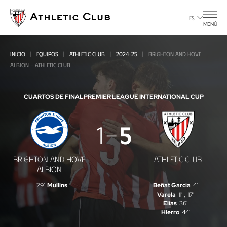
Ir
al
ES
MENÚ
contenido
principal
INICIO
EQUIPOS
ATHLETIC CLUB
2024-25
BRIGHTON AND HOVE
ALBION - ATHLETIC CLUB
CUARTOS DE FINAL
PREMIER LEAGUE INTERNATIONAL CUP
Brighton
1
5
and
Hove
BRIGHTON AND HOVE
ATHLETIC CLUB
Albion
ALBION
-
29'
Mullins
Beñat García
4'
Varela
11'
,
17'
Athletic
Elías
36'
Hierro
44'
Club