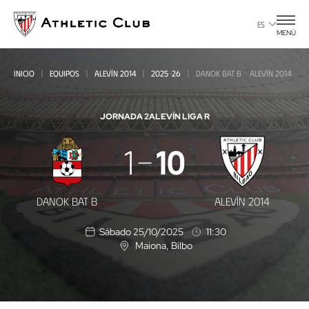
Ir
al
ES
MENÚ
contenido
principal
INICIO
EQUIPOS
ALEVÍN 2014
2025-26
DANOK BAT B - ALEVÍN 2014
JORNADA 2
ALEVÍN LIGA R
Danok
1
10
Bat
B
DANOK BAT B
ALEVÍN 2014
-
Sábado 25/10/2025
11:30
Alevín
Maiona
, Bilbo
U
2014
b
i
c
a
c