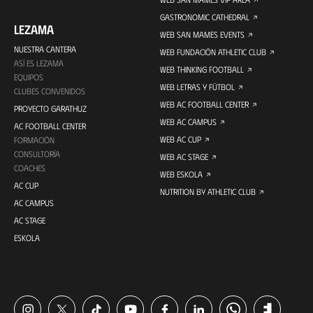
GASTRONOMIC CATHEDRAL
LEZAMA
WEB SAN MAMES EVENTS
NUESTRA CANTERA
WEB FUNDACIÓN ATHLETIC CLUB
ASÍ ES LEZAMA
WEB THINKING FOOTBALL
EQUIPOS
WEB LETRAS Y FÚTBOL
CLUBES CONVENIDOS
WEB AC FOOTBALL CENTER
PROYECTO GARATHUZ
WEB AC CAMPUS
AC FOOTBALL CENTER
WEB AC CUP
FORMACIÓN
CONSULTORÍA
WEB AC STAGE
COACHES
WEB ESKOLA
AC CUP
NUTRITION BY ATHLETIC CLUB
AC CAMPUS
AC STAGE
ESKOLA