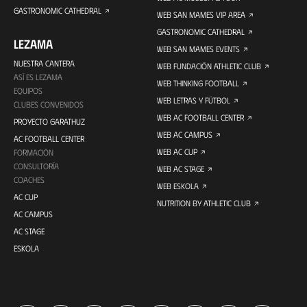
GASTRONOMIC CATHEDRAL
WEB SAN MAMES VIP AREA
GASTRONOMIC CATHEDRAL
LEZAMA
WEB SAN MAMES EVENTS
NUESTRA CANTERA
WEB FUNDACIÓN ATHLETIC CLUB
ASÍ ES LEZAMA
WEB THINKING FOOTBALL
EQUIPOS
WEB LETRAS Y FÚTBOL
CLUBES CONVENIDOS
WEB AC FOOTBALL CENTER
PROYECTO GARATHUZ
WEB AC CAMPUS
AC FOOTBALL CENTER
WEB AC CUP
FORMACIÓN
CONSULTORÍA
WEB AC STAGE
COACHES
WEB ESKOLA
AC CUP
NUTRITION BY ATHLETIC CLUB
AC CAMPUS
AC STAGE
ESKOLA