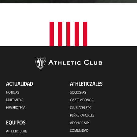
a
c
i
ó
n
ACTUALIDAD
ATHLETICZALES
NOTICIAS
SOCIOS/AS
MULTIMEDIA
GAZTE ABONOA
HEMEROTECA
CLUB ATHLETIC
PEÑAS OFICIALES
EQUIPOS
ABONOS VIP
COMUNIDAD
ATHLETIC CLUB