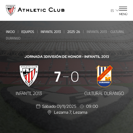
Ir
al
ES
MENÚ
contenido
principal
INICIO
EQUIPOS
INFANTIL 2013
2025-26
INFANTIL 2013 - CULTURAL
DURANGO
JORNADA 3
DIVISIÓN DE HONOR - INFANTIL 2013
Infantil
7
0
2013
-
INFANTIL 2013
CULTURAL DURANGO
Cultural
Sábado 01/11/2025
09:00
Durango
Lezama 7
, Lezama
U
b
i
c