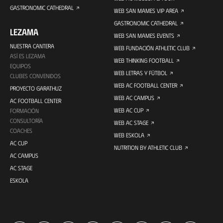
GASTRONOMIC CATHEDRAL
WEB SAN MAMES VIP AREA
GASTRONOMIC CATHEDRAL
LEZAMA
WEB SAN MAMES EVENTS
NUESTRA CANTERA
WEB FUNDACIÓN ATHLETIC CLUB
ASÍ ES LEZAMA
WEB THINKING FOOTBALL
EQUIPOS
WEB LETRAS Y FÚTBOL
CLUBES CONVENIDOS
WEB AC FOOTBALL CENTER
PROYECTO GARATHUZ
WEB AC CAMPUS
AC FOOTBALL CENTER
WEB AC CUP
FORMACIÓN
CONSULTORÍA
WEB AC STAGE
COACHES
WEB ESKOLA
AC CUP
NUTRITION BY ATHLETIC CLUB
AC CAMPUS
AC STAGE
ESKOLA