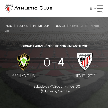
Ir
al
ES
MENÚ
contenido
principal
INICIO
EQUIPOS
INFANTIL 2013
2025-26
GERNIKA CLUB - INFANTIL
2013
JORNADA 4
DIVISIÓN DE HONOR - INFANTIL 2013
Gernika
0
4
Club
-
GERNIKA CLUB
INFANTIL 2013
Infantil
Sábado 08/11/2025
09:00
2013
Urbieta
, Gernika
U
b
i
c