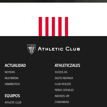
a
c
i
ó
n
ACTUALIDAD
ATHLETICZALES
NOTICIAS
SOCIOS/AS
MULTIMEDIA
GAZTE ABONOA
HEMEROTECA
CLUB ATHLETIC
PEÑAS OFICIALES
EQUIPOS
ABONOS VIP
COMUNIDAD
ATHLETIC CLUB