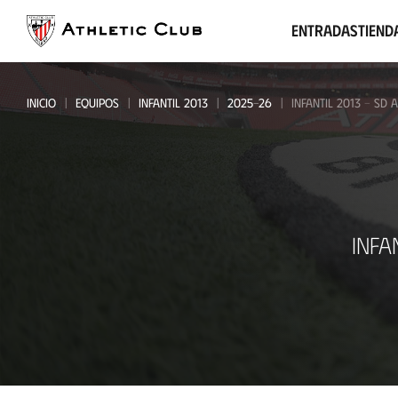
Ir
al
Entradas
Tiend
contenido
principal
INICIO
EQUIPOS
INFANTIL 2013
2025-26
INFANTIL 2013 - SD 
Infantil
INFA
2013
-
SD
Amorebieta