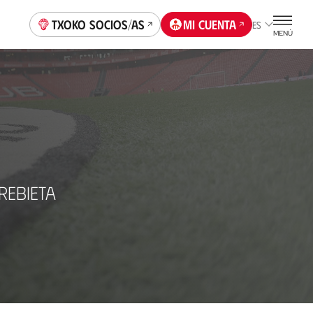
Txoko socios/as
Mi cuenta
ES
MENÚ
REBIETA