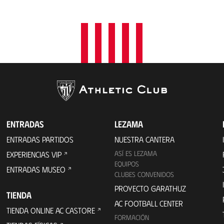
a
c
i
ó
n
ENTRADAS
LEZAMA
ENTRADAS PARTIDOS
NUESTRA CANTERA
ASÍ ES LEZAMA
EXPERIENCIAS VIP
EQUIPOS
ENTRADAS MUSEO
CLUBES CONVENIDOS
PROYECTO GARATHUZ
TIENDA
AC FOOTBALL CENTER
TIENDA ONLINE AC CASTORE
FORMACIÓN