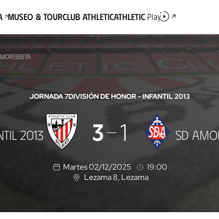
a
Museo & Tour
Club Athletic
Athletic
Play
AMOREBIETA
JORNADA 7
DIVISIÓN DE HONOR - INFANTIL 2013
3
1
NTIL 2013
SD AMO
Martes 02/12/2025
19:00
Lezama 8
, Lezama
U
b
i
c