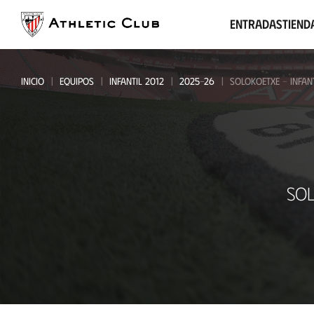
Ir
al
Entradas
Tiend
contenido
principal
INICIO
EQUIPOS
INFANTIL 2012
2025-26
SOLOKOETXE - INFANT
Solokoetxe
SO
-
Infantil
2012