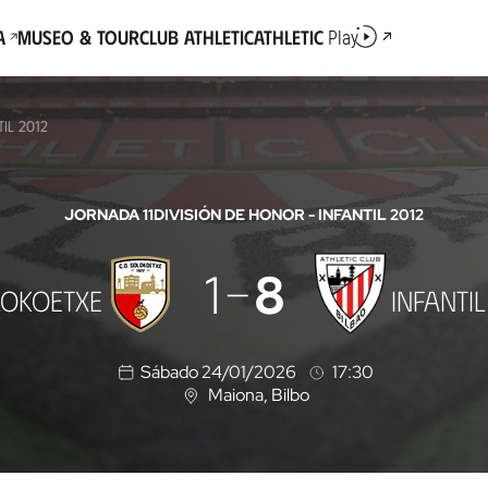
a
Museo & Tour
Club Athletic
Athletic
Play
IL 2012
JORNADA 11
DIVISIÓN DE HONOR - INFANTIL 2012
1
8
LOKOETXE
INFANTIL
Sábado 24/01/2026
17:30
Maiona
, Bilbo
U
b
i
c