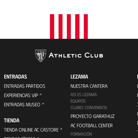
a
c
i
ó
n
ENTRADAS
LEZAMA
ENTRADAS PARTIDOS
NUESTRA CANTERA
ASÍ ES LEZAMA
EXPERIENCIAS VIP
EQUIPOS
ENTRADAS MUSEO
CLUBES CONVENIDOS
PROYECTO GARATHUZ
TIENDA
AC FOOTBALL CENTER
TIENDA ONLINE AC CASTORE
FORMACIÓN