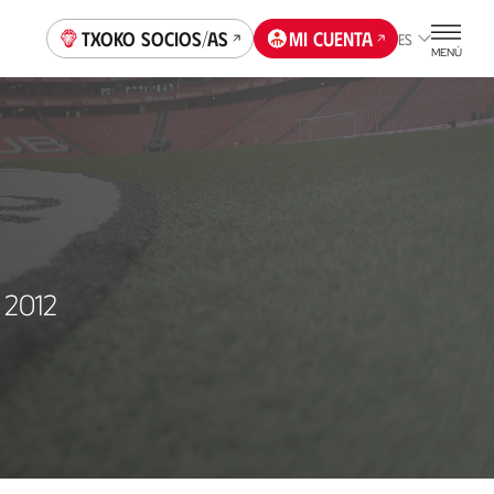
Txoko socios/as
Mi cuenta
ES
MENÚ
 2012