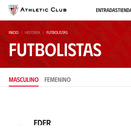
Ir
al
Entradas
Tiend
contenido
principal
INICIO
HISTORIA
FUTBOLISTAS
Futbolistas
MASCULINO
FEMENINO
Eder
Centrocampista
2026
-
2026