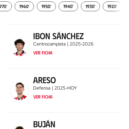
970’
1960’
1950’
1940’
1930’
1920’
Ver ficha
Ibon Sánchez
Centrocampista
2025
-
2026
Ver ficha
Areso
Defensa
2025
-
HOY
Ver ficha
Buján