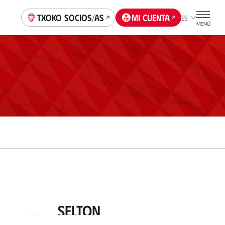
Txoko socios/as
Mi cuenta
ES
MENÚ
Selton
Centrocampista
2025
-
HOY