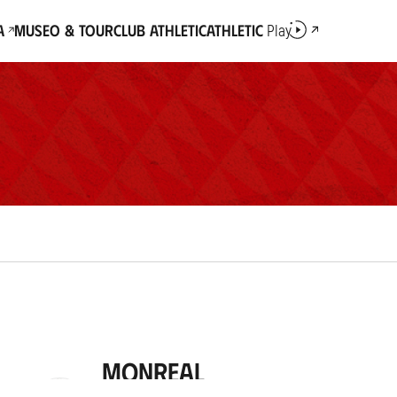
a
Museo & Tour
Club Athletic
Athletic
Play
Monreal
Defensa
2026
-
HOY