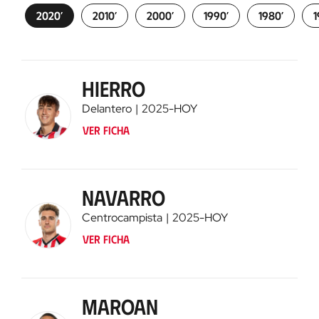
2020’
2010’
2000’
1990’
1980’
1
Ver ficha
Hierro
Delantero
2025
-
HOY
Ver ficha
Navarro
Centrocampista
2025
-
HOY
Ver ficha
Maroan