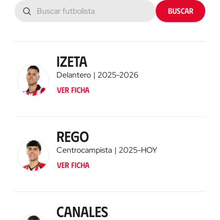
Buscar
Buscar
1910’
1900’
Ver ficha
Izeta
Delantero
2025
-
2026
Ver ficha
Rego
Centrocampista
2025
-
HOY
Ver ficha
Canales