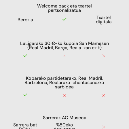
Welcome pack eta txartel
pertsonalizatua
Txartel
Berezia
digitala
LaLigarako 30 €-ko kupoia San Mamesen
(Real Madril, Barça, Reala izan ezik)
Koparako partidetarako, Real Madril,
Bartzelona, Realarako lehentasunezko
sarbidea
Sarrerak AC Museoa