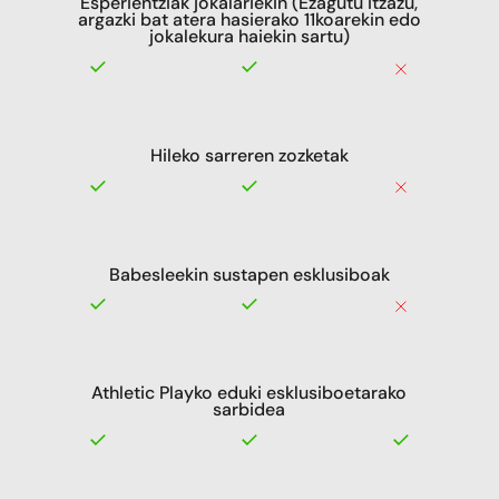
Esperientziak jokalariekin (Ezagutu itzazu,
argazki bat atera hasierako 11koarekin edo
jokalekura haiekin sartu)
Hileko sarreren zozketak
Babesleekin sustapen esklusiboak
Athletic Playko eduki esklusiboetarako
sarbidea