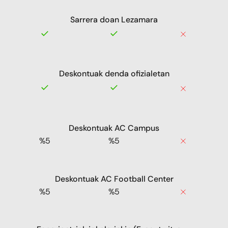
Sarrera doan Lezamara
Deskontuak denda ofizialetan
Deskontuak AC Campus
%5
%5
Deskontuak AC Football Center
%5
%5