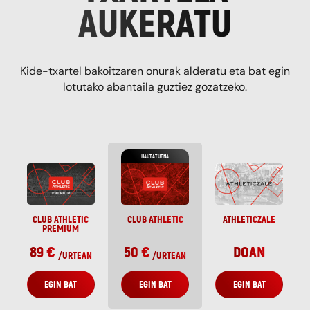
TXARTELA
AUKERATU
Kide-txartel bakoitzaren onurak alderatu eta bat egin
lotutako abantaila guztiez gozatzeko.
HAUTATUENA
CLUB ATHLETIC
CLUB ATHLETIC
ATHLETICZALE
PREMIUM
89 €
50 €
DOAN
/
URTEAN
/
URTEAN
EGIN BAT
EGIN BAT
EGIN BAT