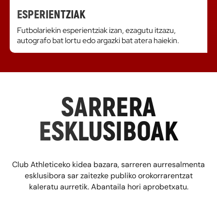
ESPERIENTZIAK
Futbolariekin esperientziak izan, ezagutu itzazu,
autografo bat lortu edo argazki bat atera haiekin.
SARRERA
ESKLUSIBOAK
Club Athleticeko kidea bazara, sarreren aurresalmenta
esklusibora sar zaitezke publiko orokorrarentzat
kaleratu aurretik. Abantaila hori aprobetxatu.