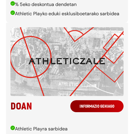
% 5eko deskontua dendetan
Athletic Playko eduki esklusiboetarako sarbidea
DOAN
INFORMAZIO GEHIAGO
Athletic Playra sarbidea