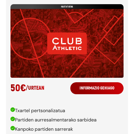
HAUTATUENA
50
€
/
URTEAN
INFORMAZIO GEHIAGO
Txartel pertsonalizatua
Partiden aurresalmentarako sarbidea
Kanpoko partiden sarrerak