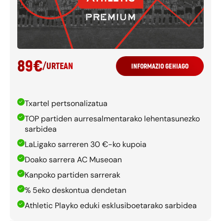
89
€
/
URTEAN
INFORMAZIO GEHIAGO
Txartel pertsonalizatua
TOP partiden aurresalmentarako lehentasunezko
sarbidea
LaLigako sarreren 30 €-ko kupoia
Doako sarrera AC Museoan
Kanpoko partiden sarrerak
% 5eko deskontua dendetan
Athletic Playko eduki esklusiboetarako sarbidea