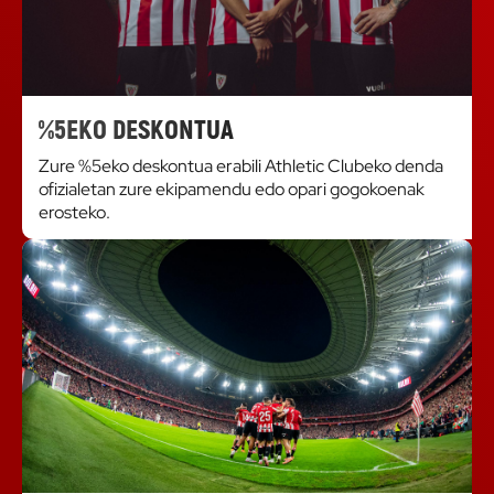
%5EKO DESKONTUA
Zure %5eko deskontua erabili Athletic Clubeko denda
ofizialetan zure ekipamendu edo opari gogokoenak
erosteko.