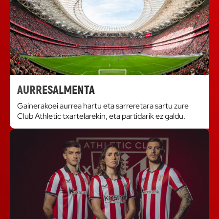
AURRESALMENTA
Gainerakoei aurrea hartu eta sarreretara sartu zure
Club Athletic txartelarekin, eta partidarik ez galdu.