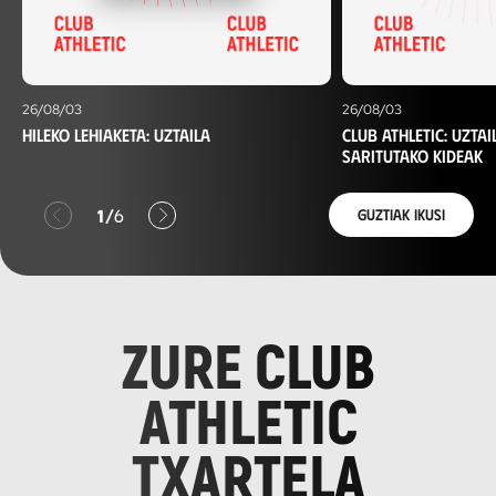
26/08/03
26/08/03
Hileko lehiaketa: uztaila
Club Athletic: Uzta
saritutako kideak
Anterior
Siguiente
1
/
6
Guztiak ikusi
ZURE CLUB
ATHLETIC