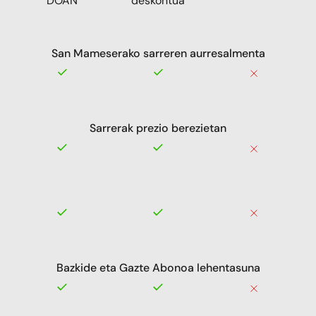
Sarrera bat
%50eko
DOAN
deskontua
San Mameserako sarreren aurresalmenta
Sarrerak prezio berezietan
Bazkide eta Gazte Abonoa lehentasuna