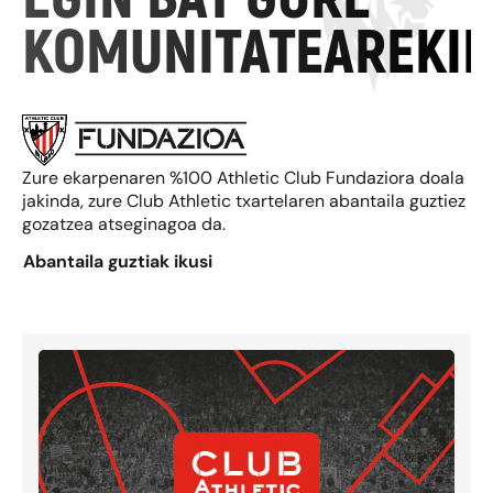
EGIN BAT GURE
KOMUNITATEAREKI
Zure ekarpenaren %100 Athletic Club Fundaziora doala
jakinda, zure Club Athletic txartelaren abantaila guztiez
gozatzea atseginagoa da.
Abantaila guztiak ikusi