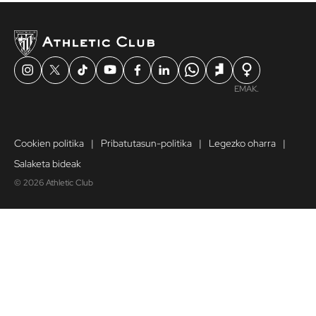
24 orduko lehentasuna TOP partiduetarako sarrerak
aurretik erosteko: Europako lehiaketak, Kopa, eta
Ligako Real Madrid, FC Bartzelona eta Erreala.
30 €-ko deskontu kupoia San Mameseko LaLigako
sarrerak erosteko (Real Madrid, Barça eta Errealeko
partiduetan izan ezik)
EMAK.
AC Museorako gonbidapena.
Cookien politika
Pribatutasun-politika
Legezko oharra
Salaketa bideak
© 2026 Athletic Club