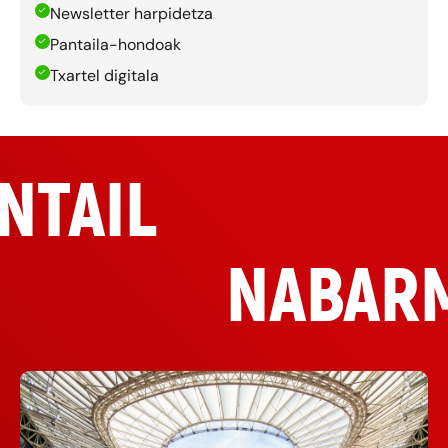
Newsletter harpidetza
Pantaila-hondoak
Txartel digitala
NTAIL
NABAR