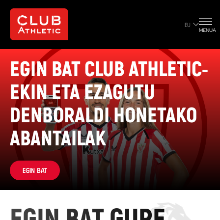
EU
MENUA
EGIN BAT CLUB ATHLETIC-
EKIN ETA EZAGUTU
DENBORALDI HONETAKO
ABANTAILAK
Egin bat