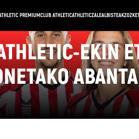
ATHLETIC PREMIUM
CLUB ATHLETIC
ATHLETICZALE
ALBISTEAK
ZOZKE
 ATHLETIC-EKIN 
ONETAKO ABANTA