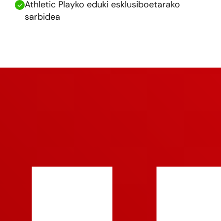
Athletic Playko eduki esklusiboetarako
sarbidea