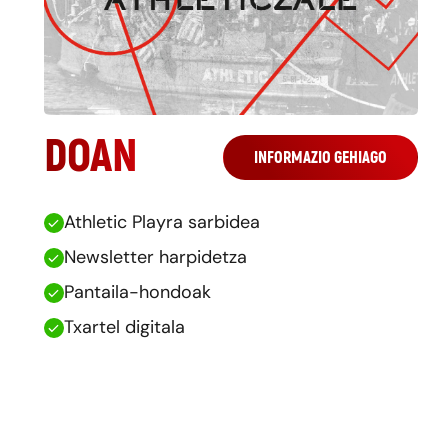
DOAN
INFORMAZIO GEHIAGO
Athletic Playra sarbidea
Newsletter harpidetza
Pantaila-hondoak
Txartel digitala