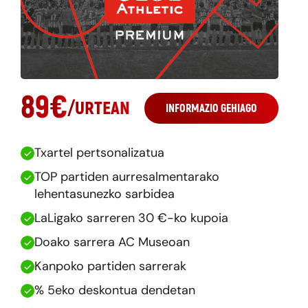
89
€
/
URTEAN
INFORMAZIO GEHIAGO
Txartel pertsonalizatua
TOP partiden aurresalmentarako
lehentasunezko sarbidea
LaLigako sarreren 30 €-ko kupoia
Doako sarrera AC Museoan
Kanpoko partiden sarrerak
% 5eko deskontua dendetan