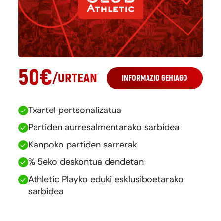
50
€
/
URTEAN
INFORMAZIO GEHIAGO
Txartel pertsonalizatua
Partiden aurresalmentarako sarbidea
Kanpoko partiden sarrerak
% 5eko deskontua dendetan
Athletic Playko eduki esklusiboetarako
sarbidea