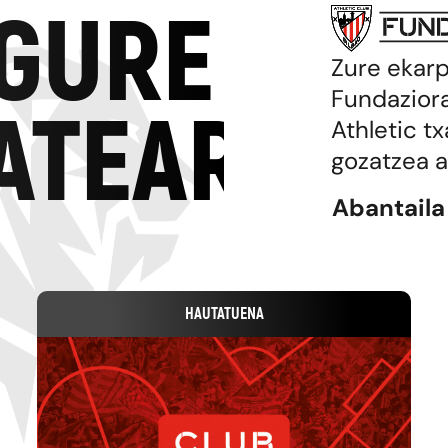
 GURE
Zure ekar
Fundaziora
ATEAREKI
Athletic tx
gozatzea a
Abantaila
HAUTATUENA