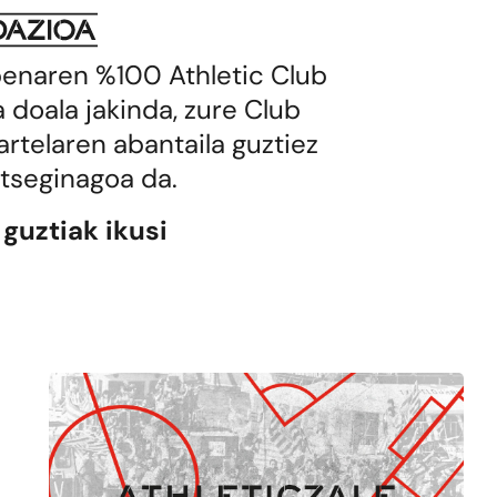
penaren %100 Athletic Club
 doala jakinda, zure Club
N
artelaren abantaila guztiez
tseginagoa da.
 guztiak ikusi