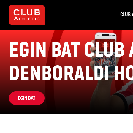
CLUB 
EGIN BAT CLUB
DENBORALDI H
Egin bat