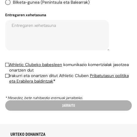
Posta-kodea*
Herrialdea*
Bidaltzeko helbidea
Posta-helbide bera
Helbide desberdina
Bilketa-gunea (Penintsula eta Balearrak)
Entregaren xehetasuna