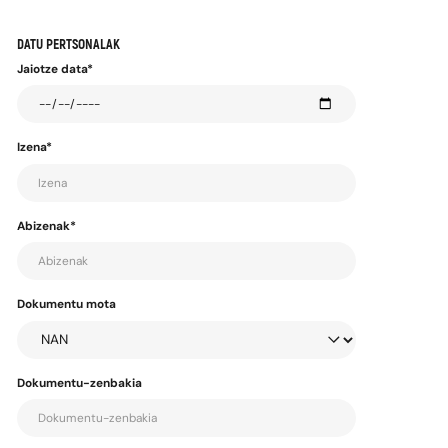
Mugikor zenbakia*
DATU PERTSONALAK
Jaiotze data*
Izena*
Abizenak*