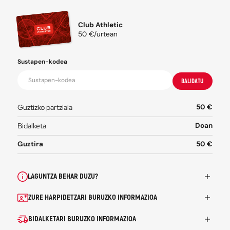
Athletic Clubeko babesleen
komunikazio komertzialak j
onartzen dut
Irakurri eta onartzen ditut Athletic Cluben
Pribatutasun p
eta Erabilera baldintzak
*
* Mesedez, bete nahitaezko eremuak jarraitzeko.
JARRAITU
URTEKO DOHAINTZA