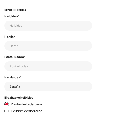
Dokumentu mota
Dokumentu-zenbakia
POSTA HELBIDEA
Helbidea*
Herria*