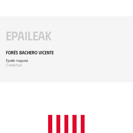
Epaileak
Forés Bachero Vicente
Epaile nagusia
Catalunya