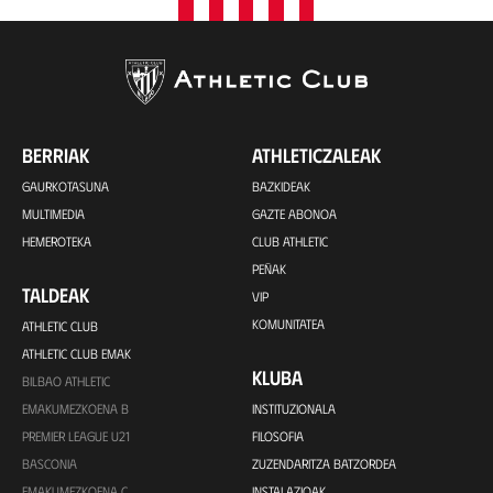
BERRIAK
ATHLETICZALEAK
GAURKOTASUNA
BAZKIDEAK
MULTIMEDIA
GAZTE ABONOA
HEMEROTEKA
CLUB ATHLETIC
PEÑAK
TALDEAK
VIP
KOMUNITATEA
ATHLETIC CLUB
ATHLETIC CLUB EMAK
KLUBA
BILBAO ATHLETIC
EMAKUMEZKOENA B
INSTITUZIONALA
PREMIER LEAGUE U21
FILOSOFIA
BASCONIA
ZUZENDARITZA BATZORDEA
EMAKUMEZKOENA C
INSTALAZIOAK