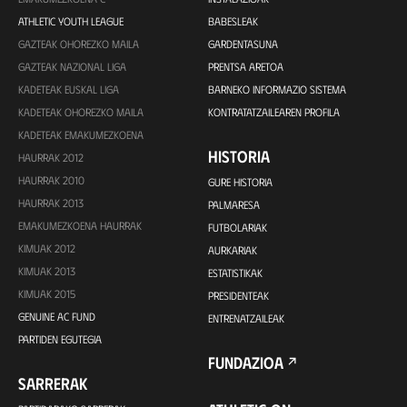
ATHLETIC YOUTH LEAGUE
BABESLEAK
GAZTEAK OHOREZKO MAILA
GARDENTASUNA
GAZTEAK NAZIONAL LIGA
PRENTSA ARETOA
KADETEAK EUSKAL LIGA
BARNEKO INFORMAZIO SISTEMA
KADETEAK OHOREZKO MAILA
KONTRATATZAILEAREN PROFILA
KADETEAK EMAKUMEZKOENA
HISTORIA
HAURRAK 2012
HAURRAK 2010
GURE HISTORIA
HAURRAK 2013
PALMARESA
EMAKUMEZKOENA HAURRAK
FUTBOLARIAK
KIMUAK 2012
AURKARIAK
KIMUAK 2013
ESTATISTIKAK
KIMUAK 2015
PRESIDENTEAK
GENUINE AC FUND
ENTRENATZAILEAK
PARTIDEN EGUTEGIA
FUNDAZIOA
SARRERAK