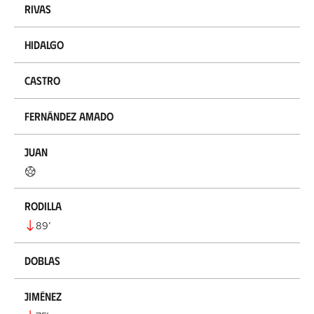
Rivas
Hidalgo
Castro
Fernández Amado
Juan
Rodilla
89
’
Doblas
Jiménez