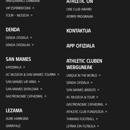
ATHLETIC ON
PARTIDARAKO SARRERAK
VIP ESPERIENTZIAK
ONE CLUB AWARD
TOUR + MUSEOA
ATERPE PROGRAMA
DENDA
KONTAKTUA
DENDA OFIZIALA
APP OFIZIALA
DENDA OFIZIALAK
SAN MAMES
ATHLETIC CLUBEN
WEBGUNEAK
KATEDRALA
AC MUSEOA & SAN MAMES TOURRA
UNIQUE IN THE WORLD
SAN MAMES VIP AREA
DENDA OFIZIALA
SAN MAMES EKITALDIAK
SAN MAMES WEBSITE
GASTRONOMIC CATHEDRAL
AC MUSEOA & TOUR
GASTRONOMIC CATHEDRAL
LEZAMA
ATHLETIC CLUB FUNDAZIOA
GURE HARROBIA
THINKING FOOTBALL
GARATHUZ
LETRAK ETA FUTBOLA