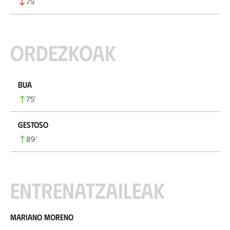
75
’
Ordezkoak
Bua
75
’
Gestoso
89
’
Entrenatzaileak
Mariano Moreno