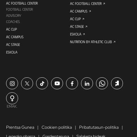
AC FOOTBALL CENTER
AC FOOTBALL CENTER
FOOTBALL CENTER
AC CAMPUS
ADVISORY
AC CUP
COACHES
AC STAGE
AC CUP
ESKOLA
AC CAMPUS
NUTRITION BY ATHLETIC CLUB
AC STAGE
ESKOLA
EMAK.
Prentsa Gunea
Cookien politika
Pribatutasun-politika
Legezko oharra
Gardentasuna
Salaketa bideak