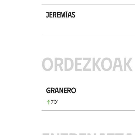
Jeremías
ORDEZKOAK
Granero
70
’