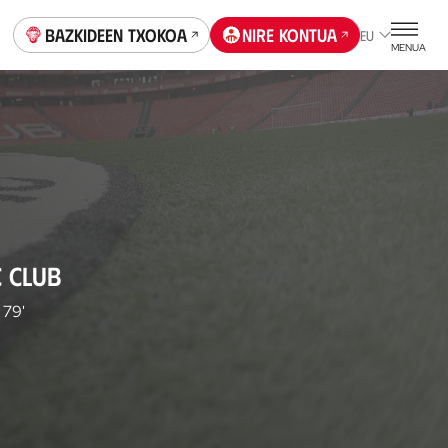
Bazkideen Txokoa
Nire kontua
EU
MENUA
C CLUB
79'