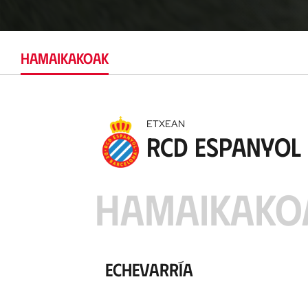
HAMAIKAKOAK
ETXEAN
RCD Espanyol
HAMAIKAKO
Echevarría