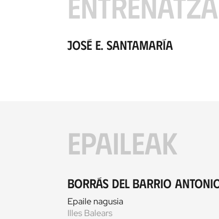
ENTRENATZA
José E. Santamaría
EPAILEAK
Borrás del Barrio Antoni
Epaile nagusia
Illes Balears