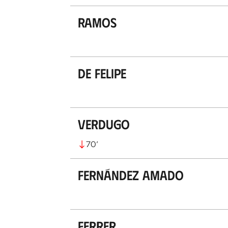
Ramos
De Felipe
Verdugo
70
’
Fernández Amado
Ferrer