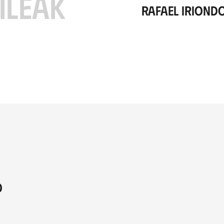
ILEAK
Rafael Iriond
o