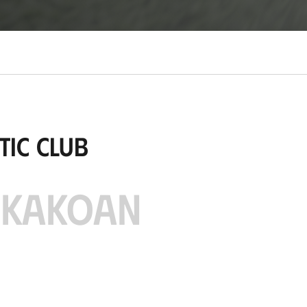
tic Club
IKAKOAN