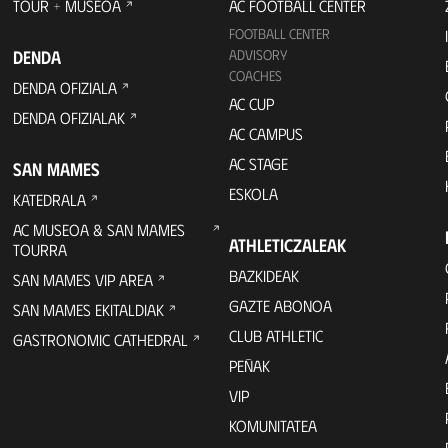
TOUR + MUSEOA
AC FOOTBALL CENTER
FOOTBALL CENTER
DENDA
ADVISORY
COACHES
DENDA OFIZIALA
AC CUP
DENDA OFIZIALAK
AC CAMPUS
AC STAGE
SAN MAMES
ESKOLA
KATEDRALA
AC MUSEOA & SAN MAMES
ATHLETICZALEAK
TOURRA
BAZKIDEAK
SAN MAMES VIP AREA
GAZTE ABONOA
SAN MAMES EKITALDIAK
CLUB ATHLETIC
GASTRONOMIC CATHEDRAL
PEÑAK
VIP
KOMUNITATEA