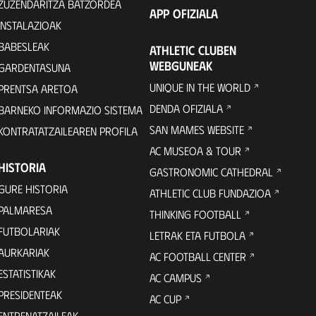
ZUZENDARITZA BATZORDEA
APP OFIZIALA
INSTALAZIOAK
BABESLEAK
ATHLETIC CLUBEN
WEBGUNEAK
GARDENTASUNA
UNIQUE IN THE WORLD
PRENTSA ARETOA
DENDA OFIZIALA
BARNEKO INFORMAZIO SISTEMA
SAN MAMES WEBSITE
KONTRATATZAILEAREN PROFILA
AC MUSEOA & TOUR
HISTORIA
GASTRONOMIC CATHEDRAL
GURE HISTORIA
ATHLETIC CLUB FUNDAZIOA
PALMARESA
THINKING FOOTBALL
FUTBOLARIAK
LETRAK ETA FUTBOLA
AURKARIAK
AC FOOTBALL CENTER
ESTATISTIKAK
AC CAMPUS
PRESIDENTEAK
AC CUP
ENTRENATZAILEAK