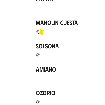
Manolín Cuesta
Solsona
Amiano
Ozorio