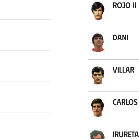
Rojo II
Dani
Villar
Carlos
Irureta