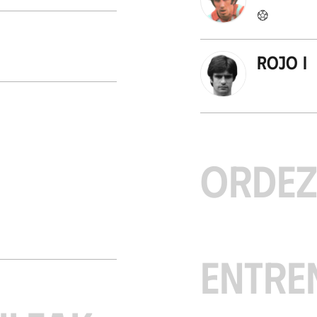
Rojo I
ORDE
ENTRE