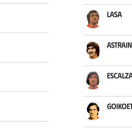
Lasa
Astrain
Escalz
Goikoe