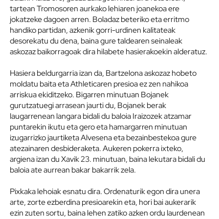
tartean Tromosoren aurkako lehiaren joanekoa ere
jokatzeke dagoen arren. Boladaz beteriko eta erritmo
handiko partidan, azkenik gorri-urdinen kalitateak
desorekatu du dena, baina gure taldearen seinaleak
askozaz baikorragoak dira hilabete hasierakoekin alderatuz.
Hasiera beldurgarria izan da, Bartzelona askozaz hobeto
moldatu baita eta Athleticaren presioa ez zen nahikoa
arriskua ekiditzeko. Bigarren minutuan Bojanek
gurutzatuegi arrasean jaurti du, Bojanek berak
laugarrenean langara bidali du baloia Iraizozek atzamar
puntarekin ikutu eta gero eta hamargarren minutuan
izugarrizko jaurtiketa Alvesena eta bezainbestekoa gure
atezainaren desbideraketa. Aukeren pokerra ixteko,
argiena izan du Xavik 23. minutuan, baina lekutara bidali du
baloia ate aurrean bakar bakarrik zela.
Pixkaka lehoiak esnatu dira. Ordenaturik egon dira unera
arte, zorte ezberdina presioarekin eta, hori bai aukerarik
ezin zuten sortu, baina lehen zatiko azken ordu laurdenean