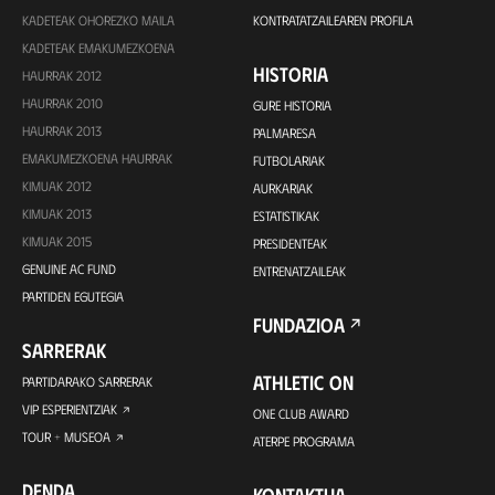
KADETEAK OHOREZKO MAILA
KONTRATATZAILEAREN PROFILA
KADETEAK EMAKUMEZKOENA
HISTORIA
HAURRAK 2012
HAURRAK 2010
GURE HISTORIA
HAURRAK 2013
PALMARESA
EMAKUMEZKOENA HAURRAK
FUTBOLARIAK
KIMUAK 2012
AURKARIAK
KIMUAK 2013
ESTATISTIKAK
KIMUAK 2015
PRESIDENTEAK
GENUINE AC FUND
ENTRENATZAILEAK
PARTIDEN EGUTEGIA
FUNDAZIOA
SARRERAK
ATHLETIC ON
PARTIDARAKO SARRERAK
VIP ESPERIENTZIAK
ONE CLUB AWARD
TOUR + MUSEOA
ATERPE PROGRAMA
DENDA