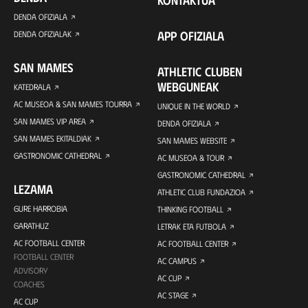
KONTAKTUA
DENDA OFIZIALA
APP OFIZIALA
DENDA OFIZIALAK
SAN MAMES
ATHLETIC CLUBEN
WEBGUNEAK
KATEDRALA
AC MUSEOA & SAN MAMES TOURRA
UNIQUE IN THE WORLD
SAN MAMES VIP AREA
DENDA OFIZIALA
SAN MAMES EKITALDIAK
SAN MAMES WEBSITE
GASTRONOMIC CATHEDRAL
AC MUSEOA & TOUR
GASTRONOMIC CATHEDRAL
LEZAMA
ATHLETIC CLUB FUNDAZIOA
GURE HARROBIA
THINKING FOOTBALL
GARATHUZ
LETRAK ETA FUTBOLA
AC FOOTBALL CENTER
AC FOOTBALL CENTER
FOOTBALL CENTER
AC CAMPUS
ADVISORY
AC CUP
COACHES
AC STAGE
AC CUP