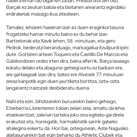
hasiera eman dio bigarren zatian. Presioa ona zen oso,
Barçak ez zeukan baloia eta bisitarien arearantz egindako
erdiraketak maizago ikus zitezkeen.
Tamalez, lehiaren hasieran izan ez duen eraginkortasuna
frogatzeko hamar minutu baino ez du behar izan
Bartzelonak eta Xavik lehen, 58. minutuan, eta gero
Pedrok, bederatzi beranduago, markagailua itzulipurdi ipini
dute. Gol biren artean Toquero eta Castillo De Marcos eta
Gabilondoren ordez irten dira, baina alferrik, Barça lasaiago
kokatu delako eta abagune gehiegi sortu ez baduen ere,
are garbiagoak izan dira, batez ere Alvesek 77. minutuan
areaz kanpotik egin duen jaurtiketa bortitza, ozta-ozta
langarantz Iraizozek desbideratu duena.
Nahi eta ezin, bihotzarekin buruarekin baino gehiago,
Etxeberria Llorenteren tokian zelain zela, amaitu da lehia
etxekoentzat, zaleriari tarteka joku ona egiteko gai direla
erakutsiz eta, horregatik, harmailetatik saririk gabeko
ahalegina eskertu da. Hori bai, ostegunean, Aste Nagusiko
alaitasunarekin bat egin beharko du Athletic Clubek eta,