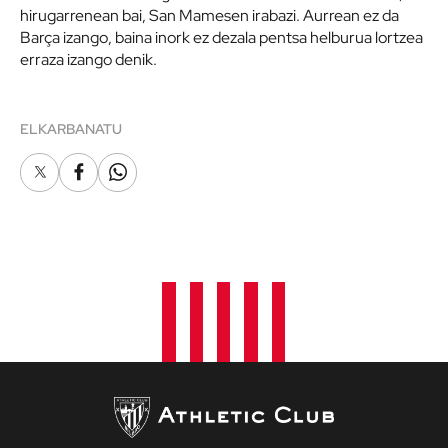
hirugarrenean bai, San Mamesen irabazi. Aurrean ez da
Barça izango, baina inork ez dezala pentsa helburua lortzea
erraza izango denik.
ELKARBANATU
X
Facebook
Whatsapp