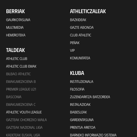
BERRIAK
ATHLETICZALEAK
GAURKOTASUNA
BAZKIDEAK
MULTIMEDIA
GAZTE ABONOA
HEMEROTEKA
CLUB ATHLETIC
PEÑAK
TALDEAK
VIP
KOMUNITATEA
ATHLETIC CLUB
ATHLETIC CLUB EMAK
KLUBA
BILBAO ATHLETIC
EMAKUMEZKOENA B
INSTITUZIONALA
PREMIER LEAGUE U21
FILOSOFIA
BASCONIA
ZUZENDARITZA BATZORDEA
EMAKUMEZKOENA C
INSTALAZIOAK
ATHLETIC YOUTH LEAGUE
BABESLEAK
GAZTEAK OHOREZKO MAILA
GARDENTASUNA
GAZTEAK NAZIONAL LIGA
PRENTSA ARETOA
KADETEAK EUSKAL LIGA
BARNEKO INFORMAZIO SISTEMA