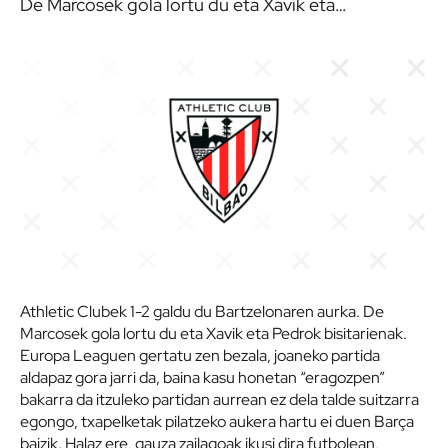
De Marcosek gola lortu du eta Xavik eta…
Athletic Clubek 1-2 galdu du Bartzelonaren aurka. De
Marcosek gola lortu du eta Xavik eta Pedrok bisitarienak.
Europa Leaguen gertatu zen bezala, joaneko partida
aldapaz gora jarri da, baina kasu honetan “eragozpen”
bakarra da itzuleko partidan aurrean ez dela talde suitzarra
egongo, txapelketak pilatzeko aukera hartu ei duen Barça
baizik. Halaz ere, gauza zailagoak ikusi dira futbolean,