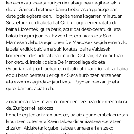
lehia orekatu da eta zurigorriek abaguneak egiteari ekin
diote. Gainera bisitariek baino trebetasun gehiago izan
dute gola egiterakoan. Hogeita hamaikagarren minutuan
Susaetaren erdiraketa bat Ociok gogoz errematatu du,
baina Llorentek, gura barik, apur bat desbideratu du eta
baloia langara joan da. Ez zen hasiera txarra eta San
Mamesen debuta egin duen De Marcosek segida eman dio
ia zelai erditik baloia maisuki loratuz, baina Valdesek
kornerrera desbideratzea lortu du. Ostean, 42. minutuan
konkretuki, Iraolak baloia De Marcosi laga dio eta
Guardiakoak jaurti beharrean itzuli nahi izan dio baloia, baina
ez du bitan pentsatu erlojua 45.era hurbiltzen ari zenean
eta ezkerrez egindako jaurtiketa, Puyolen hankan jo eta
gero, barrura abiatu da.
Zoramena eta Bartzelona menderatzea izan litekeena ikusi
da. Zurigorriek askozaz
hobeto egiten ari ziren presioa, baloiak gune erabakiorretan
lapurtzen zuten eta Xaviri taldea dinamizatzea kostatzen
zitzaion. Aldaketarik gabe, taldeak amaierari antzeko