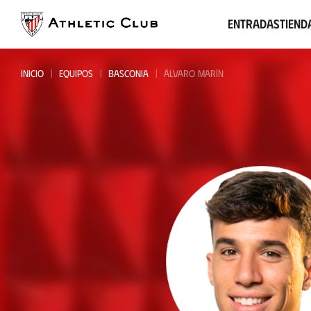
Ir
al
Entradas
Tiend
contenido
principal
INICIO
EQUIPOS
BASCONIA
ÁLVARO MARÍN