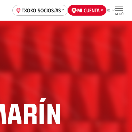
Txoko socios/as
Mi cuenta
ES
MENÚ
Marín