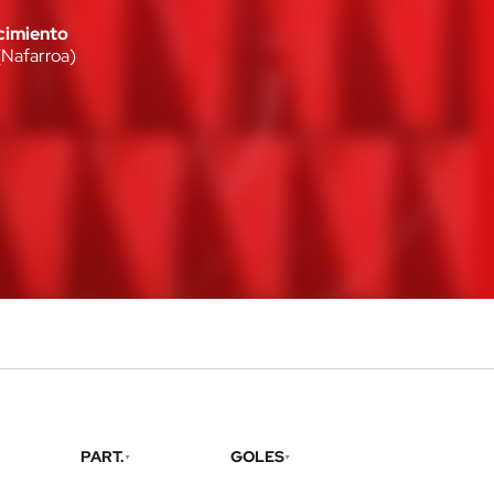
cimiento
(
Nafarroa
)
PART.
GOLES