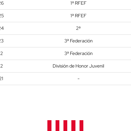
26
1ª RFEF
25
1ª RFEF
24
2ª
23
3ª Federación
22
3ª Federación
22
División de Honor Juvenil
21
-