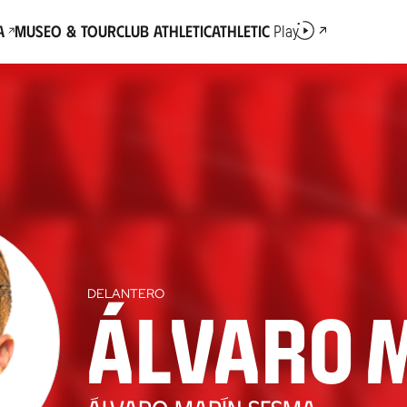
a
Museo & Tour
Club Athletic
Athletic
Play
DELANTERO
Álvaro 